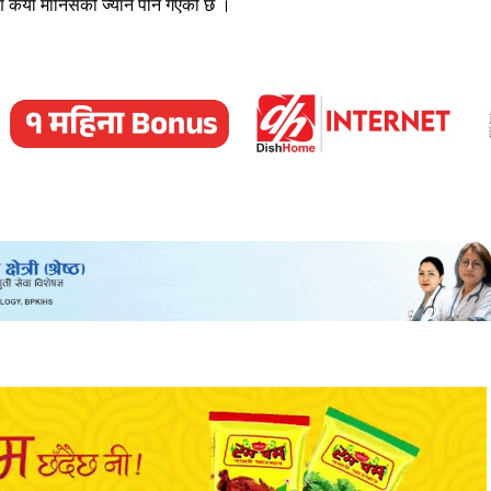
रण कयौँ मानिसको ज्यान पनि गएको छ ।