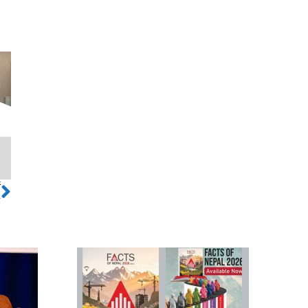
ो
Next
द