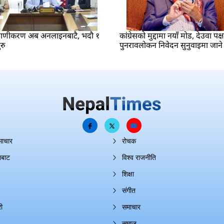
रमाणीकरण अब अनलाइनबाटै, भदौ १
कांग्रेसको मुद्दामा नयाँ मोड, देउवा पक्
रु
पुनरावलोकन निवेदन सुनुवाइमा जाने
माचार
रोचक
ाबाट
विश्व राजनीति
शिक्षा
संगीत
ी
समाचार
समाज