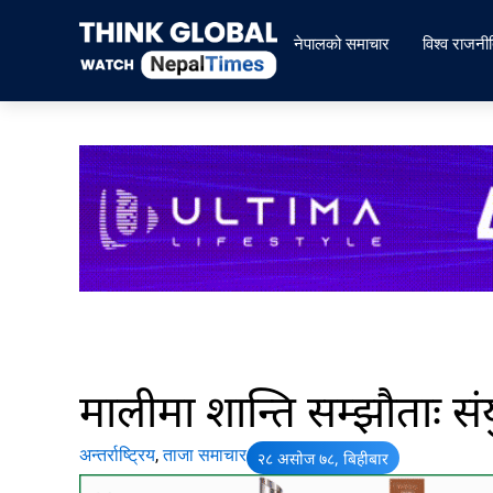
Skip
to
नेपालको समाचार
विश्व राजनी
content
मालीमा शान्ति सम्झौताः संयुक्
अन्तर्राष्ट्रिय
,
ताजा समाचार
२८ असोज ७८, बिहीबार