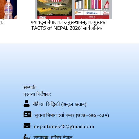
षको
फ्याक्ट्स नेपालको अनुसन्धानमूलक पुस्तक
‘FACTS of NEPAL 2026’ सार्वजनिक
सम्पर्क
प्रवन्ध निर्देशक:
सैहैन्सा सिद्धिकी (अब्दुल खताब)
सुचना बिभाग दर्ता नम्बर (७२७-०७४-०७५)
nepaltimes45@gmail.com
सम्पादक: हरिहर नेपाल