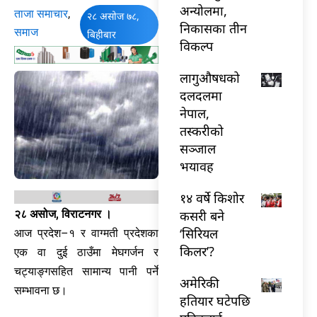
अन्योलमा,
ताजा समाचार
,
२८ असोज ७८,
निकासका तीन
समाज
बिहीबार
विकल्प
लागुऔषधको
दलदलमा
नेपाल,
तस्करीको
सञ्जाल
भयावह
१४ वर्षे किशोर
कसरी बने
२८ असोज, विराटनगर ।
‘सिरियल
आज प्रदेश–१ र वाग्मती प्रदेशका
किलर’?
एक वा दुई ठाउँमा मेघगर्जन र
चट्याङ्गसहित सामान्य पानी पर्ने
अमेरिकी
सम्भावना छ।
हतियार घटेपछि