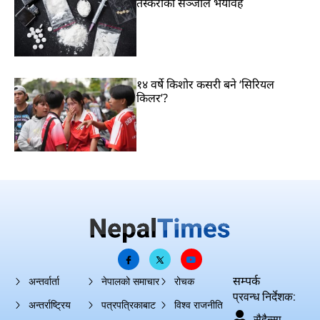
तस्करीको सञ्जाल भयावह
१४ वर्षे किशोर कसरी बने ‘सिरियल
किलर’?
सम्पर्क
अन्तर्वार्ता
नेपालको समाचार
रोचक
प्रवन्ध निर्देशक:
अन्तर्राष्ट्रिय
पत्रपत्रिकाबाट
विश्व राजनीति
सैहैन्सा