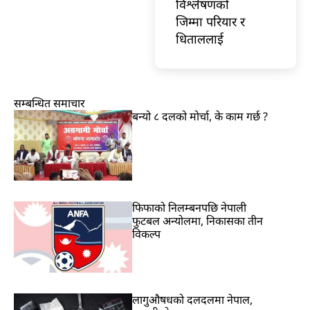
विश्लेषणको
जिम्मा परियार र
धिताललाई
सम्बन्धित समाचार
बन्यो ८ दलको मोर्चा, के काम गर्छ ?
फिफाको निलम्बनपछि नेपाली
फुटबल अन्योलमा, निकासका तीन
विकल्प
लागुऔषधको दलदलमा नेपाल,