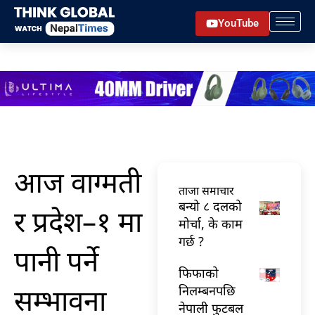
Skip
YouTube
to
content
आज वाग्मती
ताजा समाचार
बन्यो ८ दलको
र प्रदेश–१ मा
मोर्चा, के काम
गर्छ ?
पानी पर्ने
फिफाको
सम्भावना
निलम्बनपछि
नेपाली फुटबल