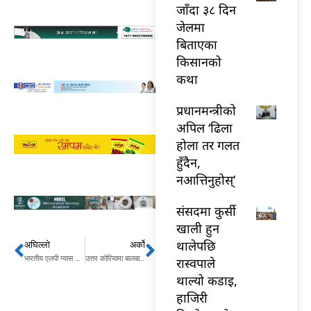
जाँदा ३८ दिन
जेलमा
बिताएका
किसानको
कथा
प्रधानमन्त्रीको
अपिल ‘ढिला
होला तर गलत
हुँदैन,
नआत्तिनुहोस्’
संसदमा कुर्सी
खाली हुन
थालेपछि
अघिल्लो
अर्को
Prev
Next
भारतीय एलपी ग्यास बोकेको टयाँकरबाट एक क्विन्टल गाँजा बरामद
उत्तर कोरियामा बालबालिका तथा वृद्धवृद्धा भोकमरीको जोखिममाः संयुक्त राष्ट्रसंघ
रास्वपाले
थाल्यो कडाइ,
हाजिरी