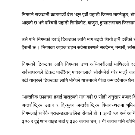
निगमले राजधानी काठमाडाैं बेस भएर पूर्वी पहाडी जिल्ला ताप्लेजुङ
आएको छ भने पश्चिमी पहाडी सिमीकोट, बाजुरा, हुम्लालगायत जिल्लामा
उसै पनि निगमको हवाई टिकटका लागि माग बढ्दो थियो झनै दसैंक
हैरानी छ । निगमका जहाज चढ्न सर्वसाधरणले सक्दैनन्, मन्त्री, सां
निगमको टिकटका लागि निगमका उच्च अधिकारीलाई माथिल्लो स्तर
सर्वसाधरणले टिकट पाउँदैनन् पावरवालाले सोर्सफोर्स गरेर मात्रै जहा
बढी यात्रुले टिकटका लागि भोगेको याचनाको पीडा कम दर्दनाक छैन
‘आन्तरिक उडानमा हवाई यात्रुको माग बढी छ सोही अनुसार बजार वि
अन्तर्राष्ट्रिय उडान र त्रिभुवन अन्तर्रराष्ट्रिय विमानस्थलमा भ
निगमलाई धानेकै ग्राउन्डह्यान्डलिङ सेवाले हो । झण्डै ५० अर्ब आर्
३२० र दुई थान वाइड बडी ए ३३० जहाज छन् । यी जहाज पनि कोभिड