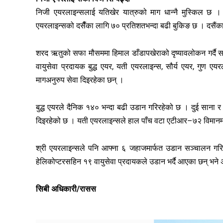
निजी एयरलाइन्सलाई यतिखेर यात्रुको माग धान्नै मुस्किल छ 
एयरलाइन्सको दसैँका लागि ७० प्रतिशतभन्दा बढी बुकिङ छ । दसैंका 
शरद ऋतुको सफा मौसममा हिमाल डाँडापखेराको दृष्यावलोकन गर्दै 
वायुसेवा प्रदायक बुद्ध एयर, यती एयरलाइन्स, सौर्य एयर, गुण 
मागअनुरुप सेवा दिइरहेका छन् ।
बुद्ध एयरले दैनिक १४० भन्दा बढी उडान गरिरहेको छ । दुई साना
दिइरहेको छ । यती एयरलाइन्सले हाल पाँच वटा एटीआर–७२ विमानमार
श्री एयरलाइन्सले पनि आफ्ना ६ जहाजमार्फत उडान सञ्चालन गर
हेलिकोप्टरसहिन १९ वायुसेवा प्रदायकले उडान भर्दै आएका छन् भने अन
सिबी अधिकारी/रासस