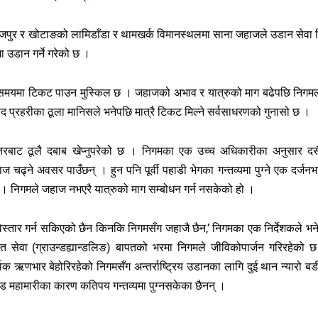
, भोजपुर र खोटाङको लामिडाँडा र थामखर्क विमानस्थलमा साना जहाजले उडान सेवा दि
 उडान गर्ने गरेको छ ।
ो समयमा टिकट पाउन मुस्किल छ । जहाजको अभाव र यात्रुको माग बढेपछि निगम
सद प्रहरीका ठूला मानिसले भनेपछि मात्रै टिकट मिल्ने सर्वसाधरणको गुनासो छ ।
बाट ठूलै दबाब खेप्नुपरेको छ । निगमका एक उच्च अधिकारीका अनुसार दसै
ज चढ्ने अवसर पाउँछन् । हुन पनि पूर्वी पहाडी भेगका गन्तव्यमा पुग्ने एक दर्जनभन
 । निगमले जहाज नभएरै यात्रुको माग सम्बोधन गर्न नसकेको हो ।
स्तार गर्न सकिएको छैन किनकि निगमसँग जहाजै छैन,’ निगमका एक निर्देशकले भन
ूमिस्त सेवा (ग्राउन्डह्यान्डलिङ) बापतको भरमा निगमले जीविकोपार्जन गरिरहेको 
थिक ऋणभार बेहोरिरहेको निगमसँग अन्तर्राष्ट्रिय उडानका लागि दुई थान न्यारो बड
 महामारीका कारण कतिपय गन्तव्यमा पुग्नसकेका छैनन् ।