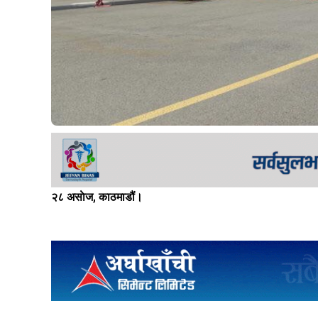
२८ असाेज, काठमाडौं।