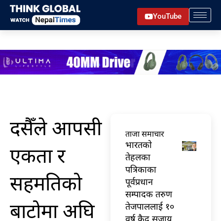
Skip
YouTube
to
content
दसैँले आपसी
ताजा समाचार
भारतकाे
एकता र
तेहलका
पत्रिकाका
सहमतिको
पूर्वप्रधान
सम्पादक तरुण
बाटोमा अघि
तेजपाललाई १०
वर्ष कैद सजाय