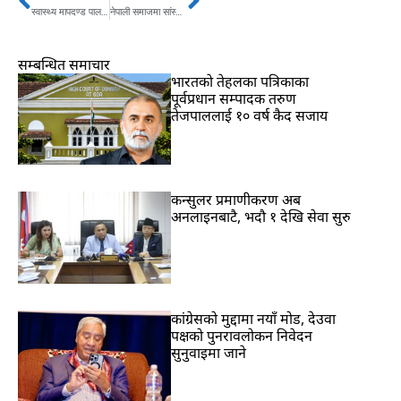
Prev
Next
स्वास्थ्य मापदण्ड पालना गरेर दशैं मनाउन प्रधानमन्त्री देउवाको आग्रह
नेपाली समाजमा सांस्कृतिक पर्वको विशिष्ट योगदान छ : प्रचण्ड
सम्बन्धित समाचार
भारतकाे तेहलका पत्रिकाका
पूर्वप्रधान सम्पादक तरुण
तेजपाललाई १० वर्ष कैद सजाय
कन्सुलर प्रमाणीकरण अब
अनलाइनबाटै, भदौ १ देखि सेवा सुरु
कांग्रेसको मुद्दामा नयाँ मोड, देउवा
पक्षको पुनरावलोकन निवेदन
सुनुवाइमा जाने