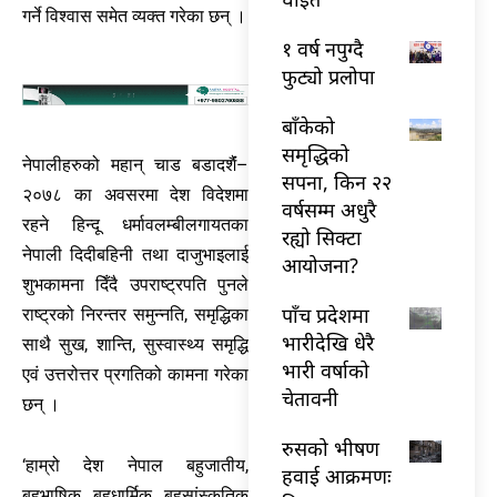
गर्ने विश्वास समेत व्यक्त गरेका छन् ।
१ वर्ष नपुग्दै
फुट्यो प्रलोपा
बाँकेको
समृद्धिको
नेपालीहरुको महान् चाड बडादशैंं–
सपना, किन २२
२०७८ का अवसरमा देश विदेशमा
वर्षसम्म अधुरै
रहने हिन्दू धर्मावलम्बीलगायतका
रह्यो सिक्टा
नेपाली दिदीबहिनी तथा दाजुभाइलाई
आयोजना?
शुभकामना दिँदै उपराष्ट्रपति पुनले
पाँच प्रदेशमा
राष्ट्रको निरन्तर समुन्नति, समृद्धिका
भारीदेखि धेरै
साथै सुख, शान्ति, सुस्वास्थ्य समृद्धि
भारी वर्षाको
एवं उत्तरोत्तर प्रगतिको कामना गरेका
चेतावनी
छन् ।
रुसको भीषण
‘हाम्रो देश नेपाल बहुजातीय,
हवाई आक्रमणः
बहुभाषिक, बहुधार्मिक, बहुसांस्कृतिक