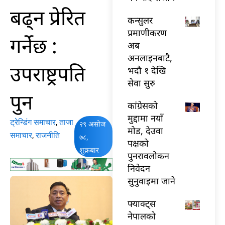
बढ्न प्रेरित
कन्सुलर
प्रमाणीकरण
गर्नेछ :
अब
अनलाइनबाटै,
उपराष्ट्रपति
भदौ १ देखि
सेवा सुरु
पुन
कांग्रेसको
मुद्दामा नयाँ
ट्रेन्डिंग समाचार
,
ताजा
२९ असोज
मोड, देउवा
समाचार
,
राजनीति
७८,
पक्षको
शुक्रबार
पुनरावलोकन
निवेदन
सुनुवाइमा जाने
फ्याक्ट्स
नेपालको