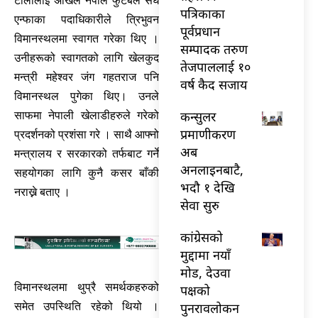
टोलीलाई अखिल नेपाल फुटबल संघ
पत्रिकाका
एन्फाका पदाधिकारीले त्रिभुवन
पूर्वप्रधान
विमानस्थलमा स्वागत गरेका थिए ।
सम्पादक तरुण
उनीहरूको स्वागतको लागि खेलकुद
तेजपाललाई १०
मन्त्री महेश्‍वर जंग गहतराज पनि
वर्ष कैद सजाय
विमानस्थल पुगेका थिए। उनले
कन्सुलर
साफमा नेपाली खेलाडीहरुले गरेको
प्रमाणीकरण
प्रदर्शनको प्रशंसा गरे । साथै आफ्नो
अब
मन्त्रालय र सरकारको तर्फबाट गर्ने
अनलाइनबाटै,
सहयोगका लागि कुनै कसर बाँकी
भदौ १ देखि
नराख्ने बताए ।
सेवा सुरु
कांग्रेसको
मुद्दामा नयाँ
मोड, देउवा
विमानस्थलमा थुप्रै समर्थकहरुको
पक्षको
समेत उपस्थिति रहेको थियो ।
पुनरावलोकन