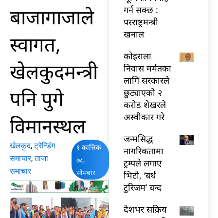
बाजागाजाले
गर्न सक्छ :
परराष्ट्रमन्त्री
खनाल
स्वागत,
कोइराला
खेलकुदमन्त्री
निवास मर्मतका
लागि सरकारले
पनि पुगे
छुट्याएको २
करोड शेखरले
अस्वीकार गरे
विमानस्थल
जन्मसिद्ध
खेलकुद
,
ट्रेन्डिंग
१ कात्तिक
नागरिकतामा
समाचार
,
ताजा
७८,
ट्रम्पले लगाए
समाचार
सोमबार
भिटो, ‘बर्थ
टुरिजम’ बन्द
देशभर सक्रिय