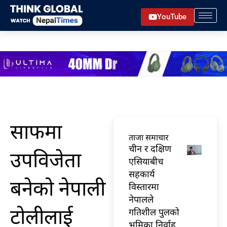
Skip
YouTube
to
content
साफमा
ताजा समाचार
चीन र दक्षिण
उपविजेता
एसियाबीच
सहकार्य
बनेको नेपाली
विस्तारमा
नेपालले
टोलीलाई
गतिशील पुलको
भूमिका निर्वाह