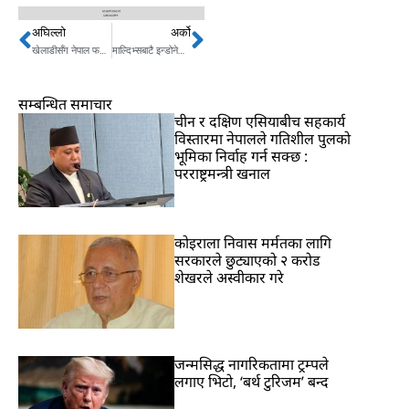
अघिल्लो
अर्को
Prev
Next
खेलाडीसँग नेपाल फर्केनन् अलमुताइरी
माल्दिभ्सबाटै इन्डोनेसिया गए रोहित
सम्बन्धित समाचार
चीन र दक्षिण एसियाबीच सहकार्य
विस्तारमा नेपालले गतिशील पुलको
भूमिका निर्वाह गर्न सक्छ :
परराष्ट्रमन्त्री खनाल
कोइराला निवास मर्मतका लागि
सरकारले छुट्याएको २ करोड
शेखरले अस्वीकार गरे
जन्मसिद्ध नागरिकतामा ट्रम्पले
लगाए भिटो, ‘बर्थ टुरिजम’ बन्द