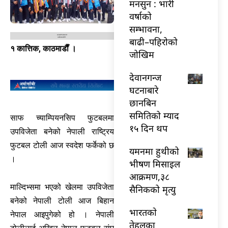
मनसुन : भारी
वर्षाको
सम्भावना,
बाढी–पहिरोको
१ कात्तिक, काठमाडाैँ ।
जोखिम
देवानगन्ज
घटनाबारे
छानबिन
समितिको म्याद
साफ च्याम्पियनसिप फुटबलमा
१५ दिन थप
उपविजेता बनेको नेपाली राष्ट्रिय
फुटबल टोली आज स्वदेश फर्केको छ
यमनमा हुथीको
।
भीषण मिसाइल
आक्रमण,३८
माल्दिभ्समा भएको खेलमा उपविजेता
सैनिकको मृत्यु
बनेको नेपाली टोली आज बिहान
भारतकाे
नेपाल आइपुगेको हो । नेपाली
तेहलका