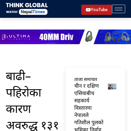
Skip
YouTube
to
content
बाढी–
ताजा समाचार
चीन र दक्षिण
पहिरोका
एसियाबीच
सहकार्य
कारण
विस्तारमा
नेपालले
अवरुद्ध १३१
गतिशील पुलको
भूमिका निर्वाह