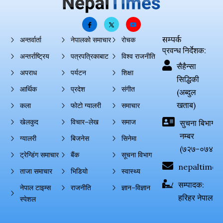
सम्पर्क
अन्तर्वार्ता
नेपालको समाचार
रोचक
प्रवन्ध निर्देशक:
अन्तर्राष्ट्रिय
पत्रपत्रिकाबाट
विश्व राजनीति
सैहैन्सा
अपराध
पर्यटन
शिक्षा
सिद्धिकी
आर्थिक
प्रदेश
संगीत
(अब्दुल
खताब)
कला
फोटो ग्यालरी
समाचार
खेलकुद
विचार–लेख
समाज
सुचना बिभाग दर्
नम्बर
ग्यालरी
बिजनेस
सिनेमा
(७२७-०७४-०
ट्रेन्डिंग समाचार
बैंक
सूचना विभाग
nepaltimes
ताजा समाचार
भिडियो
स्वास्थ्य
सम्पादक:
नेपाल टाइम्स
राजनीति
ज्ञान–विज्ञान
हरिहर नेपाल
स्पेशल