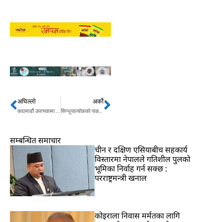
अघिल्लो
अर्को
Prev
Next
काठमाडौं उपत्यकामा आजदेखि सार्वजनिक सवारीको भाडा बढ्यो
सिन्धुपाल्चोकको पाङफुङ केन्द्रविन्दु भएर ४.७ रेक्टर स्केलका दुईवटा भूकम्प
सम्बन्धित समाचार
चीन र दक्षिण एसियाबीच सहकार्य
विस्तारमा नेपालले गतिशील पुलको
भूमिका निर्वाह गर्न सक्छ :
परराष्ट्रमन्त्री खनाल
कोइराला निवास मर्मतका लागि