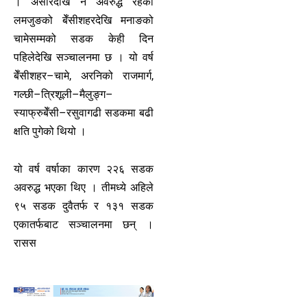
। असारदेखि नै अवरुद्ध रहेको
लमजुङको बेँसीशहरदेखि मनाङको
चामेसम्मको सडक केही दिन
पहिलेदेखि सञ्चालनमा छ । यो वर्ष
बेँसीशहर–चामे, अरनिको राजमार्ग,
गल्छी–त्रिशूली–मैलुङ्ग–
स्याफ्रुबेँसी–रसुवागढी सडकमा बढी
क्षति पुगेको थियो ।
यो वर्ष वर्षाका कारण २२६ सडक
अवरुद्ध भएका थिए । तीमध्ये अहिले
९५ सडक दुवैतर्फ र १३१ सडक
एकातर्फबाट सञ्चालनमा छन् ।
रासस