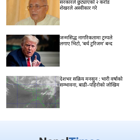
सरकारले छुट्याएको २ करोड
शेखरले अस्वीकार गरे
जन्मसिद्ध नागरिकतामा ट्रम्पले
लगाए भिटो, ‘बर्थ टुरिजम’ बन्द
देशभर सक्रिय मनसुन : भारी वर्षाको
सम्भावना, बाढी–पहिरोको जोखिम