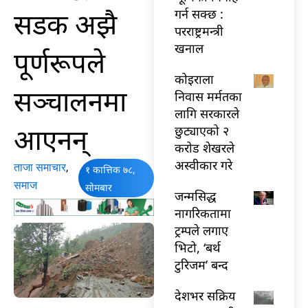
सडक अझै
गर्न सक्छ :
परराष्ट्रमन्त्री
खनाल
पूर्णरूपले
कोइराला
सञ्चालनमा
निवास मर्मतका
लागि सरकारले
आएनन्
छुट्याएको २
करोड शेखरले
अस्वीकार गरे
ताजा समाचार
,
१ कात्तिक ७८,
समाज
सोमबार
जन्मसिद्ध
नागरिकतामा
ट्रम्पले लगाए
भिटो, ‘बर्थ
टुरिजम’ बन्द
देशभर सक्रिय