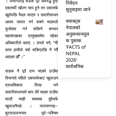
। विभागलाई सडक पूरै अवरुद्ध हुँदा
निवेदन
एकतर्फी खोल्न चाप हुने तर एकातर्फ
सुनुवाइमा जाने
खुलेपछि पैदल यात्रु र सवारीसाधन
फ्याक्ट्स
आवत जावत गर्न सक्ने भएकाले
नेपालको
फुर्सदमा गर्न सकिने सम्भार
अनुसन्धानमूल
महाशाखाका प्रमुखसमेत रहेका
क पुस्तक
अधिकारीले बताए । उनले भने, “यी
‘FACTS of
काम हामीले वर्षा सकिएपछि नै गर्दै
NEPAL
आएका छौँ ।”
2026’
सार्वजनिक
सडक नै पूरै ठप्प भएको ठाउँमा
विभागले पहिले एकातर्फबाट खुलाउन
प्राथमिकता दिन्छ भने
सवारीसाधनको चाप धेरै भएका ठाउँमा
मात्रै त्यही समयमा दुवैतर्फ
खुलाउनैपर्छ । नारायणगढ–
बुटवाललगायत पूर्व–पश्चिम