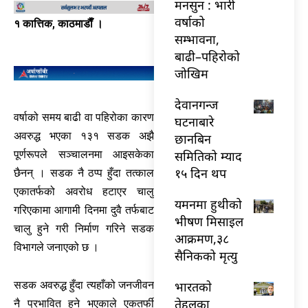
मनसुन : भारी
वर्षाको
१ कात्तिक, काठमाडाैँ ।
सम्भावना,
बाढी–पहिरोको
जोखिम
देवानगन्ज
वर्षाको समय बाढी वा पहिरोका कारण
घटनाबारे
अवरुद्ध भएका १३१ सडक अझै
छानबिन
समितिको म्याद
पूर्णरूपले सञ्चालनमा आइसकेका
१५ दिन थप
छैनन् । सडक नै ठप्प हुँदा तत्काल
एकातर्फको अवरोध हटाएर चालु
यमनमा हुथीको
गरिएकामा आगामी दिनमा दुवै तर्फबाट
भीषण मिसाइल
चालु हुने गरी निर्माण गरिने सडक
आक्रमण,३८
विभागले जनाएको छ ।
सैनिकको मृत्यु
भारतकाे
सडक अवरुद्ध हुँदा त्यहाँको जनजीवन
तेहलका
नै प्रभावित हुने भएकाले एकतर्फी