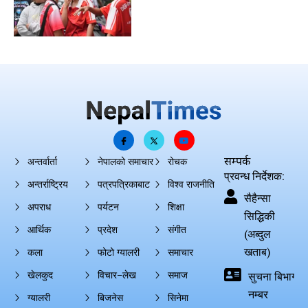
सम्पर्क
अन्तर्वार्ता
नेपालको समाचार
रोचक
प्रवन्ध निर्देशक:
अन्तर्राष्ट्रिय
पत्रपत्रिकाबाट
विश्व राजनीति
सैहैन्सा
अपराध
पर्यटन
शिक्षा
सिद्धिकी
आर्थिक
प्रदेश
संगीत
(अब्दुल
खताब)
कला
फोटो ग्यालरी
समाचार
खेलकुद
विचार–लेख
समाज
सुचना बिभाग दर्
नम्बर
ग्यालरी
बिजनेस
सिनेमा