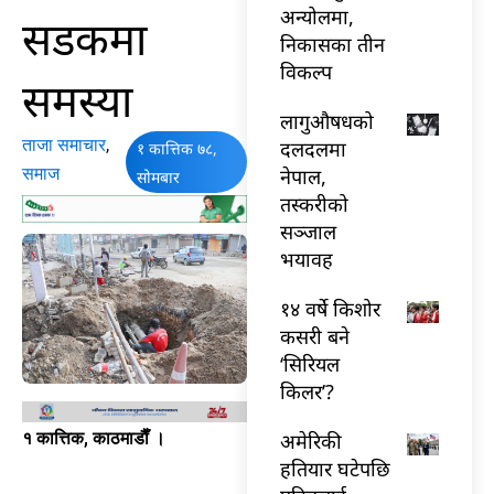
अन्योलमा,
सडकमा
निकासका तीन
विकल्प
समस्या
लागुऔषधको
ताजा समाचार
,
दलदलमा
१ कात्तिक ७८,
समाज
नेपाल,
सोमबार
तस्करीको
सञ्जाल
भयावह
१४ वर्षे किशोर
कसरी बने
‘सिरियल
किलर’?
अमेरिकी
१ कात्तिक, काठमाडाैँ ।
हतियार घटेपछि