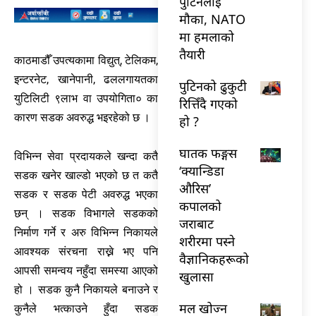
पुटिनलाई
मौका, NATO
मा हमलाको
तैयारी
काठमाडौँ उपत्यकामा विद्युत्, टेलिकम,
इन्टरनेट, खानेपानी, ढललगायतका
पुटिनको ढुकुटी
युटिलिटी ९लाभ वा उपयोगिता० का
रित्तिँदै गएको
कारण सडक अवरुद्ध भइरहेको छ ।
हो ?
घातक फङ्गस
विभिन्न सेवा प्रदायकले खन्दा कतै
‘क्यान्डिडा
सडक खनेर खाल्डो भएको छ त कतै
औरिस’
सडक र सडक पेटी अवरुद्ध भएका
कपालको
छन् । सडक विभागले सडकको
जराबाट
निर्माण गर्ने र अरु विभिन्न निकायले
शरीरमा पस्ने
आवश्यक संरचना राख्ने भए पनि
वैज्ञानिकहरूको
आपसी समन्वय नहुँदा समस्या आएको
खुलासा
हो । सडक कुनै निकायले बनाउने र
मल खोज्न
कुनैले भत्काउने हुँदा सडक