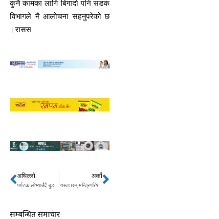
कुनै कामका लागि बिगार्दा पनि सडक
विभागले नै आलोचना सहनुपरेको छ
।रासस
अघिल्लो
अर्को
Prev
Next
पर्यटक लोभ्याउँदै बुङ र अक्टोपस झरना
यस्ता छन् मन्त्रिपरिषद् बैठकका निर्णयहरु
सम्बन्धित समाचार