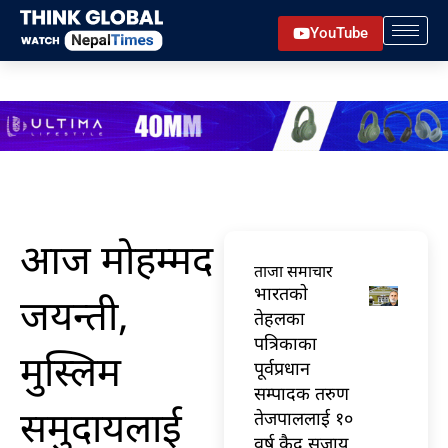
Skip
YouTube
to
content
आज मोहम्मद
ताजा समाचार
भारतकाे
जयन्ती,
तेहलका
पत्रिकाका
मुस्लिम
पूर्वप्रधान
सम्पादक तरुण
समुदायलाई
तेजपाललाई १०
वर्ष कैद सजाय