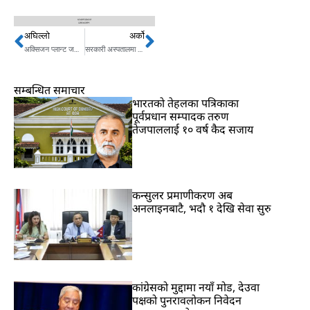
अघिल्लो
अर्को
Prev
Next
अक्सिजन प्लान्ट जडान नहुँदा बजेट फ्रिज
सरकारी अस्पतालमा कार्यरत चिकित्सकको सुविधा थप गरिन्छ : राज्यमन्त्री श्रेष्ठ
सम्बन्धित समाचार
भारतकाे तेहलका पत्रिकाका
पूर्वप्रधान सम्पादक तरुण
तेजपाललाई १० वर्ष कैद सजाय
कन्सुलर प्रमाणीकरण अब
अनलाइनबाटै, भदौ १ देखि सेवा सुरु
कांग्रेसको मुद्दामा नयाँ मोड, देउवा
पक्षको पुनरावलोकन निवेदन