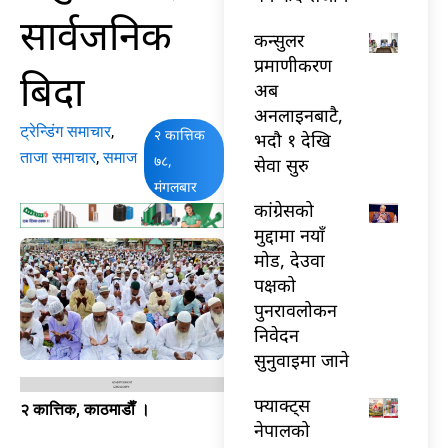
सार्वजनिक
कन्सुलर
प्रमाणीकरण
बिदा
अब
अनलाइनबाटै,
ट्रेन्डिंग समाचार
,
२ कात्तिक
भदौ १ देखि
ताजा समाचार
,
समाज
७८,
सेवा सुरु
मंगलबार
कांग्रेसको
मुद्दामा नयाँ
मोड, देउवा
पक्षको
पुनरावलोकन
निवेदन
सुनुवाइमा जाने
फ्याक्ट्स
२ कात्तिक, काठमाडाैँ ।
नेपालको