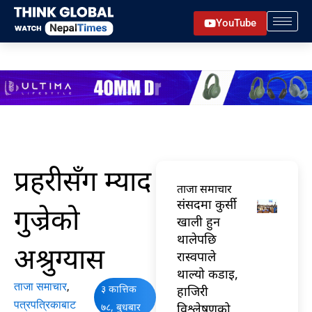
Skip
YouTube
to
content
प्रहरीसँग म्याद
ताजा समाचार
संसदमा कुर्सी
गुज्रेको
खाली हुन
थालेपछि
अश्रुग्यास
रास्वपाले
थाल्यो कडाइ,
ताजा समाचार
,
३ कात्तिक
हाजिरी
पत्रपत्रिकाबाट
७८, बुधबार
विश्लेषणको