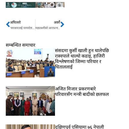
अघिल्लो
अर्को
Prev
Next
‘सरकारलाई परमादेश र जनादेश दुवै प्राप्त छ’
महालक्ष्मीको आराधना गरी मनाइयो कोजाग्रत पूर्णिमा
सम्बन्धित समाचार
संसदमा कुर्सी खाली हुन थालेपछि
रास्वपाले थाल्यो कडाइ, हाजिरी
विश्लेषणको जिम्मा परियार र
धिताललाई
अजित मिजार प्रकरणबारे
परिवारसँग मन्त्री बादीको छलफल
दक्षिणपूर्व एसियामा ७६ नेपाली