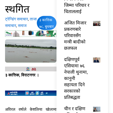
स्थगित
जिम्मा परियार र
धिताललाई
ट्रेन्डिंग समाचार
,
ताजा
३ कात्तिक
अजित मिजार
समाचार
,
समाज
७८, बुधबार
प्रकरणबारे
परिवारसँग
मन्त्री बादीको
छलफल
दक्षिणपूर्व
एसियामा ७६
नेपाली थुनामा,
३ कात्तिक, विराटनगर ।
कानुनी
सहायता दिने
सरकारको
प्रतिबद्धता
चीन र दक्षिण
अविरल वर्षाले केशलिया खाेलामा