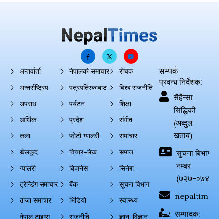
सम्पर्क
अन्तर्वार्ता
नेपालको समाचार
रोचक
प्रवन्ध निर्देशक:
अन्तर्राष्ट्रिय
पत्रपत्रिकाबाट
विश्व राजनीति
सैहैन्सा
अपराध
पर्यटन
शिक्षा
सिद्धिकी
आर्थिक
प्रदेश
संगीत
(अब्दुल
खताब)
कला
फोटो ग्यालरी
समाचार
खेलकुद
विचार–लेख
समाज
सुचना बिभाग दर्
नम्बर
ग्यालरी
बिजनेस
सिनेमा
(७२७-०७४-०
ट्रेन्डिंग समाचार
बैंक
सूचना विभाग
nepaltimes
ताजा समाचार
भिडियो
स्वास्थ्य
सम्पादक:
नेपाल टाइम्स
राजनीति
ज्ञान–विज्ञान