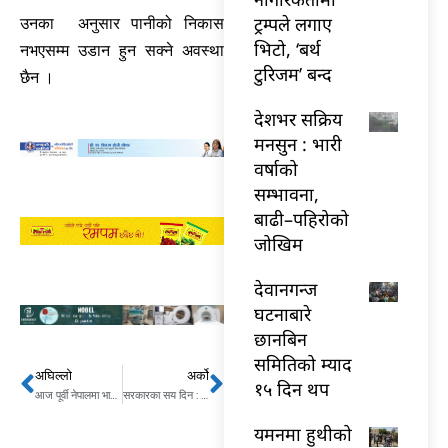
ट्रम्पले लगाए
उनका अनुसार पानीको निकास
भिटो, ‘बर्थ
नभएसम्म उडान हुन सक्ने अवस्था
टुरिजम’ बन्द
छैन ।
देशभर सक्रिय
मनसुन : भारी
वर्षाको
सम्भावना,
बाढी–पहिरोको
जोखिम
देवानगन्ज
घटनाबारे
छानबिन
समितिको म्याद
अघिल्लो
अर्को
Prev
Next
१५ दिन थप
आज पूर्वी नेपालमा भारी वर्षाको सम्भावना, सतर्क रहन आग्रह
सरकारका सय दिन : महामारी नियन्त्रणदेखि आर्थिक विकासका प्रयाससम्म
यमनमा हुथीको