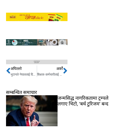
अघिल्लो
अर्को
Prev
Next
भुटानले नेपाललाई दियाे ६२ रनको लक्ष्य
शिक्षक-कर्मचारीलाई दलका पदाधिकारी र सदस्यबाट हटाउन निर्वाचन आयोगको निर्देशन
सम्बन्धित समाचार
जन्मसिद्ध नागरिकतामा ट्रम्पले
लगाए भिटो, ‘बर्थ टुरिजम’ बन्द