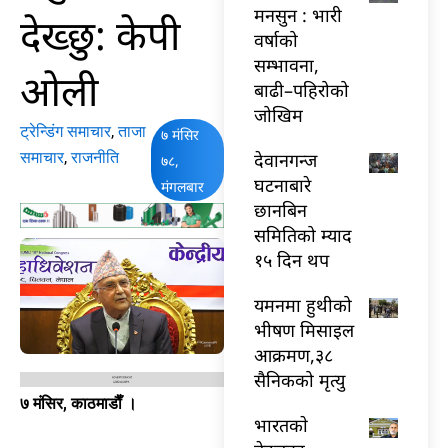
मनसुन : भारी
देख्छु: केपी
वर्षाको
सम्भावना,
ओली
बाढी–पहिरोको
जोखिम
ट्रेन्डिंग समाचार
,
ताजा
७ मंसिर
समाचार
,
राजनीति
देवानगन्ज
७८,
घटनाबारे
मंगलबार
छानबिन
समितिको म्याद
१५ दिन थप
यमनमा हुथीको
भीषण मिसाइल
आक्रमण,३८
सैनिकको मृत्यु
७ मंसिर, काठमाडाैँ ।
भारतकाे