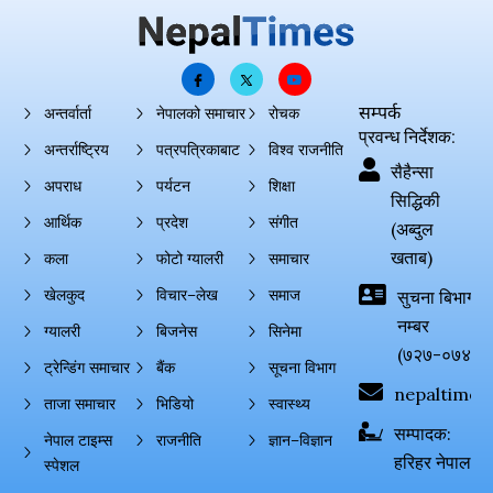
सम्पर्क
अन्तर्वार्ता
नेपालको समाचार
रोचक
प्रवन्ध निर्देशक:
अन्तर्राष्ट्रिय
पत्रपत्रिकाबाट
विश्व राजनीति
सैहैन्सा
अपराध
पर्यटन
शिक्षा
सिद्धिकी
आर्थिक
प्रदेश
संगीत
(अब्दुल
खताब)
कला
फोटो ग्यालरी
समाचार
खेलकुद
विचार–लेख
समाज
सुचना बिभाग दर्
नम्बर
ग्यालरी
बिजनेस
सिनेमा
(७२७-०७४-०
ट्रेन्डिंग समाचार
बैंक
सूचना विभाग
nepaltimes
ताजा समाचार
भिडियो
स्वास्थ्य
सम्पादक:
नेपाल टाइम्स
राजनीति
ज्ञान–विज्ञान
हरिहर नेपाल
स्पेशल