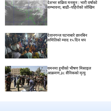
देशभर सक्रिय मनसुन : भारी वर्षाको
सम्भावना, बाढी–पहिरोको जोखिम
देवानगन्ज घटनाबारे छानबिन
समितिको म्याद १५ दिन थप
यमनमा हुथीको भीषण मिसाइल
आक्रमण,३८ सैनिकको मृत्यु