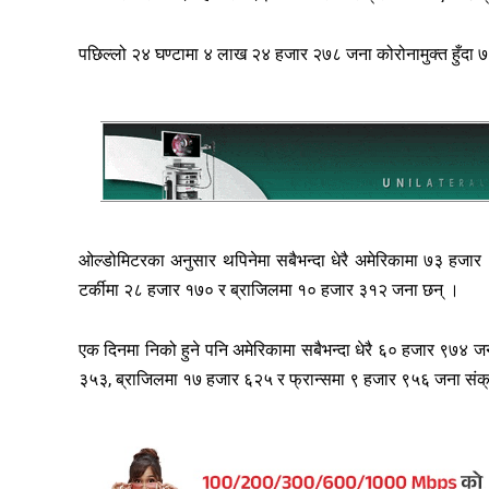
पछिल्लो २४ घण्टामा ४ लाख २४ हजार २७८ जना कोरोनामुक्त हुँदा ७
ओल्डोमिटरका अनुसार थपिनेमा सबैभन्दा धेरै अमेरिकामा ७३ हज
टर्कीमा २८ हजार १७० र ब्राजिलमा १० हजार ३१२ जना छन् ।
एक दिनमा निको हुने पनि अमेरिकामा सबैभन्दा धेरै ६० हजार ९७४ 
३५३, ब्राजिलमा १७ हजार ६२५ र फ्रान्समा ९ हजार ९५६ जना संक