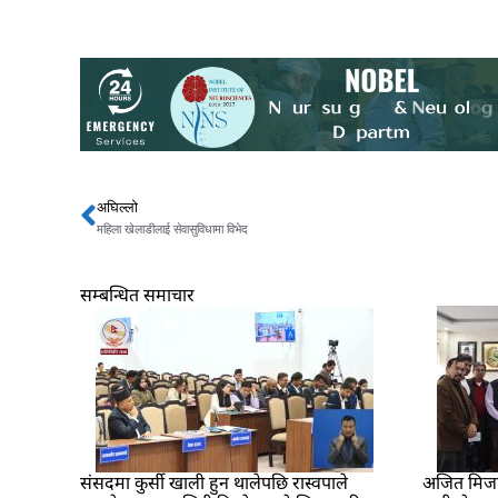
अघिल्लो
Prev
महिला खेलाडीलाई सेवासुविधामा विभेद
सम्बन्धित समाचार
संसदमा कुर्सी खाली हुन थालेपछि रास्वपाले
अजित मिजार 