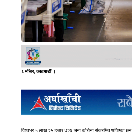
८ मंसिर, काठमाडौं ।
विश्वभर ५ लाख २५ हजार ७२६ जना कोरोना संक्रमित थपिएका छन्