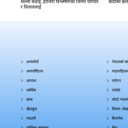
थाल्यो कडाइ, हाजिरी विश्लेषणको जिम्मा परियार
बादीको छ
र धिताललाई
अन्तर्वार्ता
नेपालको स
अन्तर्राष्ट्रिय
पत्रपत्रिक
अपराध
पर्यटन
आर्थिक
प्रदेश
कला
फोटो ग्यालर
खेलकुद
विचार–लेख
ग्यालरी
बिजनेस
ट्रेन्डिंग समाचार
बैंक