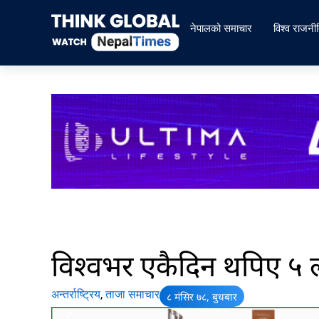
Skip
to
नेपालको समाचार
विश्व राजनी
content
विश्वभर एकैदिन थपिए ५ 
अन्तर्राष्ट्रिय
,
ताजा समाचार
८ मंसिर ७८, बुधबार