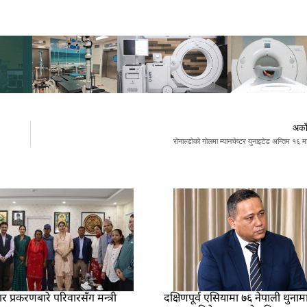
अर्क
रोनाल्डोको गोलमा म्यानचेष्टर युनाइटेड अन्तिम १६ म
प्रकरणबारे परिवारसँग मन्त्री
दक्षिणपूर्व एसियामा ७६ नेपाली थुनाम