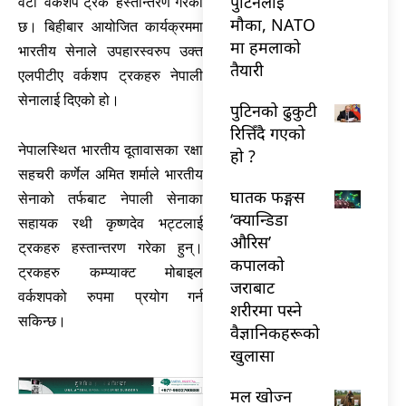
पुटिनलाई
वटा ‘वर्कशप ट्रक’ हस्तान्तरण गरेको
मौका, NATO
छ। बिहीबार आयोजित कार्यक्रममा
मा हमलाको
भारतीय सेनाले उपहारस्वरुप उक्त
तैयारी
एलपीटीए वर्कशप ट्रकहरु नेपाली
सेनालाई दिएको हो।
पुटिनको ढुकुटी
रित्तिँदै गएको
नेपालस्थित भारतीय दूतावासका रक्षा
हो ?
सहचरी कर्णेल अमित शर्माले भारतीय
घातक फङ्गस
सेनाको तर्फबाट नेपाली सेनाका
‘क्यान्डिडा
सहायक रथी कृष्णदेव भट्टलाई
औरिस’
ट्रकहरु हस्तान्तरण गरेका हुन्।
कपालको
ट्रकहरु कम्प्याक्ट मोबाइल
जराबाट
वर्कशपको रुपमा प्रयोग गर्न
शरीरमा पस्ने
सकिन्छ।
वैज्ञानिकहरूको
खुलासा
मल खोज्न