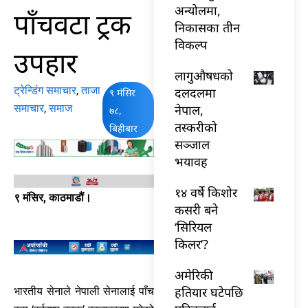
अन्योलमा,
पाँचवटा ट्रक
निकासका तीन
विकल्प
उपहार
लागुऔषधको
ट्रेन्डिंग समाचार
,
ताजा
दलदलमा
९ मंसिर
समाचार
,
समाज
नेपाल,
७८,
तस्करीको
बिहीबार
सञ्जाल
भयावह
१४ वर्षे किशोर
९ मंसिर, काठमाडौं।
कसरी बने
‘सिरियल
किलर’?
अमेरिकी
हतियार घटेपछि
भारतीय सेनाले नेपाली सेनालाई पाँच