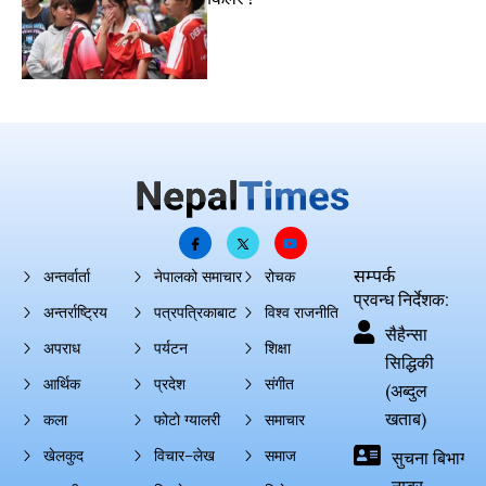
सम्पर्क
अन्तर्वार्ता
नेपालको समाचार
रोचक
प्रवन्ध निर्देशक:
अन्तर्राष्ट्रिय
पत्रपत्रिकाबाट
विश्व राजनीति
सैहैन्सा
अपराध
पर्यटन
शिक्षा
सिद्धिकी
आर्थिक
प्रदेश
संगीत
(अब्दुल
खताब)
कला
फोटो ग्यालरी
समाचार
खेलकुद
विचार–लेख
समाज
सुचना बिभाग दर्