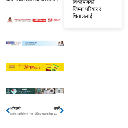
विश्लेषणको
जिम्मा परियार र
धिताललाई
अघिल्लो
अर्को
Prev
Next
एमाले महाधिवेशन : नारायणगढ–बुटवल राजमार्गमा ठूला सवारीसाधनमा रोक
बैंकिङ प्रणालीमा २० अर्ब प्रवाह हुँदै