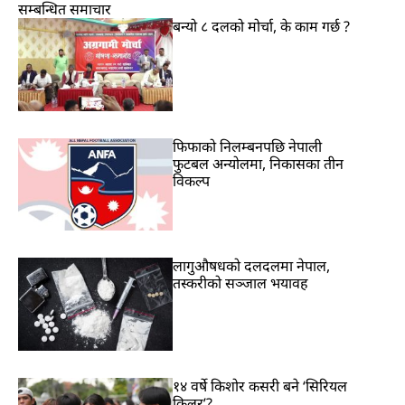
सम्बन्धित समाचार
बन्यो ८ दलको मोर्चा, के काम गर्छ ?
फिफाको निलम्बनपछि नेपाली
फुटबल अन्योलमा, निकासका तीन
विकल्प
लागुऔषधको दलदलमा नेपाल,
तस्करीको सञ्जाल भयावह
१४ वर्षे किशोर कसरी बने ‘सिरियल
किलर’?