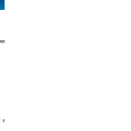
 मत
ह र