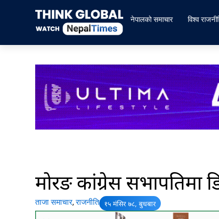
Skip
to
नेपालको समाचार
विश्व राजनी
content
मोरङ कांग्रेस सभापतिमा डि
ताजा समाचार
,
राजनीति
१५ मंसिर ७८, बुधबार