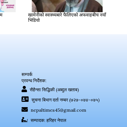
ीम
खामेनीको स्वास्थ्यबारे फैलिएको अफवाहबीच नयाँ
भिडियो
सम्पर्क
प्रवन्ध निर्देशक:
सैहैन्सा सिद्धिकी (अब्दुल खताब)
सुचना बिभाग दर्ता नम्बर (७२७-०७४-०७५)
nepaltimes45@gmail.com
सम्पादक: हरिहर नेपाल