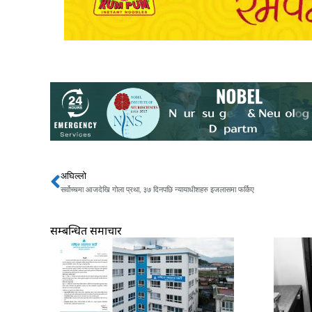
अघिल्लो
Prev
सर्वोच्चमा आजदेखि गोला प्रथा, ३७ दिनपछि न्यायाधीशहरु इजलासमा फर्किए
सम्बन्धित समाचार