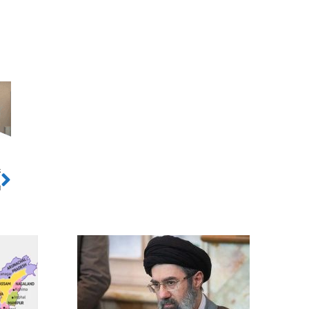
ो
Next
ा