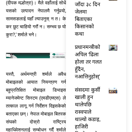
(दीपक मल्होत्रा)। मैले वहाँलाई सोधें
जाँदा ३८ दिन
जेलमा
यसको उत्पादन नेपालमै गर्नुपर्‍यो,
बिताएका
सामसङलाई यहाँ ल्याउनुस् न त। के
किसानको
कर छुट चाहियो गरौं न। सम्भव छ यो
कथा
कुरा?,’ शर्माले भने।
प्रधानमन्त्रीको
अपिल ‘ढिला
होला तर गलत
हुँदैन,
यस्तै, अर्थमन्त्री शर्माले अवैध
नआत्तिनुहोस्’
मोबाइलको आयात नियन्त्रण गर्न
संसदमा कुर्सी
बहुप्रतिक्षित मोबाइल डिभाइस
खाली हुन
म्यानेजमेन्ट सिस्टम (एमडीएमएस) ले
थालेपछि
तत्काल लागू गर्न निर्देशन दिइसकेको
रास्वपाले
बताएका छन्। नेपाल मोबाइल बितरक
थाल्यो कडाइ,
संघको दोस्रो राष्ट्रिय
हाजिरी
महाधिवेशनलाई सम्बोधन गर्दै शर्माले