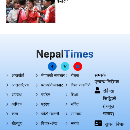
किलर’?
सम्पर्क
अन्तर्वार्ता
नेपालको समाचार
रोचक
प्रवन्ध निर्देशक:
अन्तर्राष्ट्रिय
पत्रपत्रिकाबाट
विश्व राजनीति
सैहैन्सा
अपराध
पर्यटन
शिक्षा
सिद्धिकी
आर्थिक
प्रदेश
संगीत
(अब्दुल
खताब)
कला
फोटो ग्यालरी
समाचार
खेलकुद
विचार–लेख
समाज
सुचना बिभाग दर्