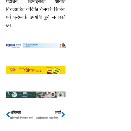
घटाउने, डिभाइसको आयात
निरुत्साहित गर्नेदेखि रोजगारी सिर्जना
गर्न फ्रेमवर्क उपयोगी हुने जनाएको
छ।
अघिल्लो
अर्को
Prev
Next
मदिराको विज्ञापन गर्न नपाउने विज्ञापन बोर्डविरुद्ध एन्फादेखि निजी क्षेत्रको एकै स्वर
अमेरिकाको एक विद्यालयमा अन्धाधुन्ध गोली प्रहारः ३ विद्यार्थीको मृत्यु, ८ घाइते