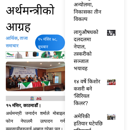
अन्योलमा,
अर्थमन्त्रीको
निकासका तीन
विकल्प
आग्रह
लागुऔषधको
आर्थिक
,
ताजा
दलदलमा
१५ मंसिर ७८,
समाचार
नेपाल,
बुधबार
तस्करीको
सञ्जाल
भयावह
१४ वर्षे किशोर
कसरी बने
‘सिरियल
किलर’?
१५ मंसिर, काठमाडौं।
अर्थमन्त्री जनार्दन शर्माले मोबाइल
अमेरिकी
फोन नेपालमै उत्पादन गर्न
हतियार घटेपछि
व्यवसायीहरुलाई आह्वान गरेका छन्।