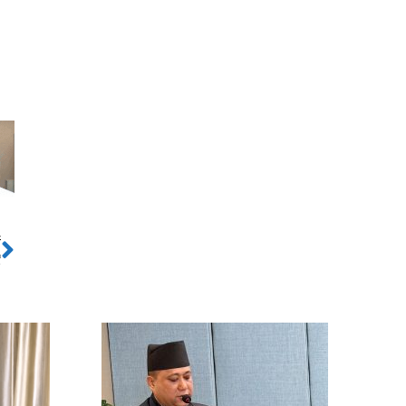
ो
Next
ै