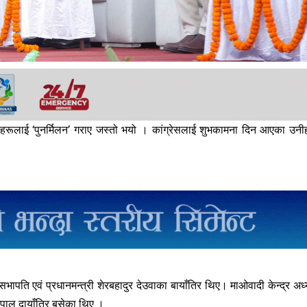
ेताहरूलाई ‘पुनर्मिलन’ गराए जस्तो भयो । कांग्रेसलाई शुभकामना दिन आएका उनी
भापति एवं प्रधानमन्त्री शेरबहादुर देउवाका बायाँतिर थिए। माओवादी केन्द्र अध्य
ेपाल दायाँतिर बसेका थिए ।