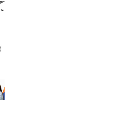
िमा
ग्य