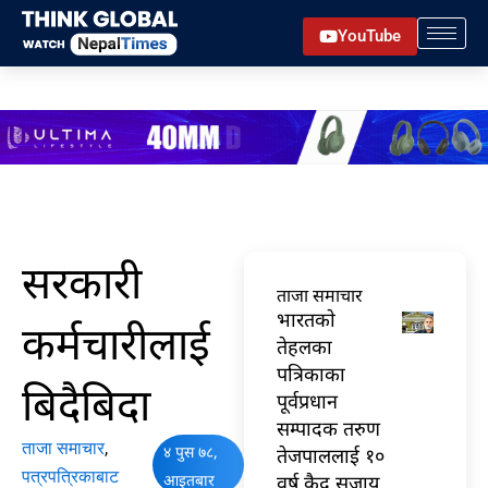
Skip
YouTube
to
content
सरकारी
ताजा समाचार
भारतकाे
कर्मचारीलाई
तेहलका
पत्रिकाका
बिदैबिदा
पूर्वप्रधान
सम्पादक तरुण
ताजा समाचार
,
४ पुस ७८,
तेजपाललाई १०
पत्रपत्रिकाबाट
आइतबार
वर्ष कैद सजाय