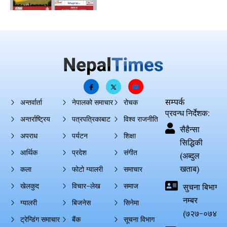
सम्पर्क
अन्तर्वार्ता
नेपालको समाचार
रोचक
प्रवन्ध निर्देशक:
अन्तर्राष्ट्रिय
पत्रपत्रिकाबाट
विश्व राजनीति
सैहैन्सा
अपराध
पर्यटन
शिक्षा
सिद्धिकी
आर्थिक
प्रदेश
संगीत
(अब्दुल
खताब)
कला
फोटो ग्यालरी
समाचार
खेलकुद
विचार–लेख
समाज
सुचना बिभाग दर्
नम्बर
ग्यालरी
बिजनेस
सिनेमा
(७२७-०७४-०
ट्रेन्डिंग समाचार
बैंक
सूचना विभाग