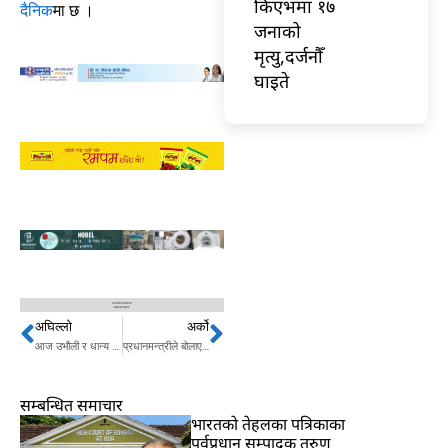
किएभमा १७
दैनिक
मा छ ।
जनाको
मृत्यु,दर्जनौँ
घाइते
अघिल्लो
अर्को
Prev
Next
आज उभौली र धान्य पूर्णिमा, यस्तो छ महत्व
प्रधानमन्त्रीले बोलाएको सर्वदलीय बैठकमा एमाले नजाने
सम्बन्धित समाचार
भारतकाे तेहलका पत्रिकाका
पूर्वप्रधान सम्पादक तरुण