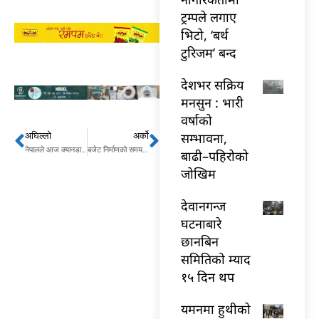
ट्रम्पले लगाए
भिटो, ‘बर्थ
टुरिजम’ बन्द
देशभर सक्रिय
मनसुन : भारी
वर्षाको
सम्भावना,
अघिल्लो
अर्को
Prev
Next
नेपालले आज क्यानडाको ओन्टारियो क्लबसँग दोस्रो अभ्यास खेल खेल्ने
बजेट निर्माणको समयको सीसीटीभी फुटेज सुरक्षित नरहेको अर्थ मन्त्रालयको जवाफ
बाढी–पहिरोको
जोखिम
देवानगन्ज
घटनाबारे
छानबिन
समितिको म्याद
१५ दिन थप
यमनमा हुथीको