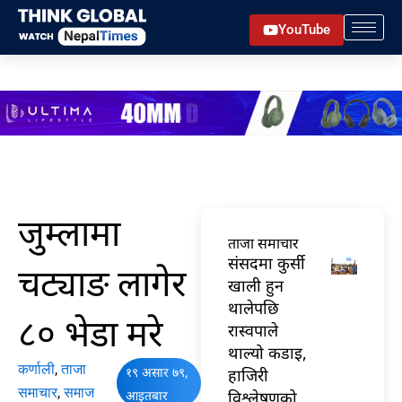
Skip
YouTube
to
content
जुम्लामा
ताजा समाचार
संसदमा कुर्सी
चट्याङ लागेर
खाली हुन
थालेपछि
८० भेडा मरे
रास्वपाले
थाल्यो कडाइ,
कर्णाली
,
ताजा
१९ असार ७९,
हाजिरी
समाचार
,
समाज
आइतबार
विश्लेषणको