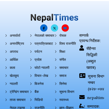
सम्पर्क
अन्तर्वार्ता
नेपालको समाचार
रोचक
प्रवन्ध निर्देशक:
अन्तर्राष्ट्रिय
पत्रपत्रिकाबाट
विश्व राजनीति
सैहैन्सा
अपराध
पर्यटन
शिक्षा
सिद्धिकी
आर्थिक
प्रदेश
संगीत
(अब्दुल
खताब)
कला
फोटो ग्यालरी
समाचार
खेलकुद
विचार–लेख
समाज
सुचना बिभाग दर्
नम्बर
ग्यालरी
बिजनेस
सिनेमा
(७२७-०७४-०
ट्रेन्डिंग समाचार
बैंक
सूचना विभाग
nepaltimes
ताजा समाचार
भिडियो
स्वास्थ्य
सम्पादक:
नेपाल टाइम्स
राजनीति
ज्ञान–विज्ञान