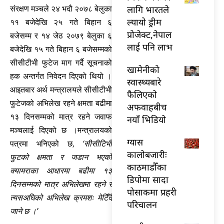
लागि भारतले
संरक्षण मञ्चले २४ भदौ २०७८ बेलुका
ल्यायो ड्रीम
११ बजेदेखि २५ गते बिहान ६
प्रोजेक्ट,नेपाल
बजेसम्म र १४ जेठ २०७९ बेलुका ६
लाई पनि लाभ
बजेदेखि १५ गते बिहान ६ बजेसम्मको
सीसीटीभी फुटेज माग गर्दै सूचनाको
खामेनीको
हक अन्तर्गत निवेदन दिएको थियो ।
स्वास्थ्यबारे
आइतबार अर्थ मन्त्रालयले सीसीटीभी
फैलिएको
फुटेजको अभिलेख रहने क्षमता बढीमा
अफवाहबीच
१३ दिनसम्मको मात्र रहने जवाफ
नयाँ भिडियो
मञ्चलाई दिएको छ ।मन्त्रालयको
ग्यास
पत्रमा भनिएको छ,
‘सीसीटिभी
कालोबजारीः
फुटको क्षमता र जडान भएको
काठमाडौँका
क्यामराका आधारमा बढीमा १३
डिपोमा सादा
दिनसम्मको मात्र अभिलेखमा रहने र
पोसाकमा प्रहरी
त्यसअघिको अभिलेख क्रमशः मेटिँदै
परिचालन
जाने छ ।’