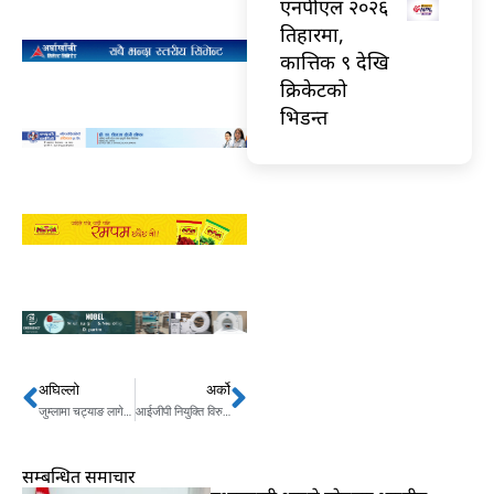
एनपीएल २०२६
तिहारमा,
कात्तिक ९ देखि
क्रिकेटको
भिडन्त
अघिल्लो
अर्को
Prev
Next
जुम्लामा चट्याङ लागेर ८० भेडा मरे
आईजीपी नियुक्ति विरुद्धको मुद्दा आइतबार पनि हेर्दाहेर्दैमा
सम्बन्धित समाचार