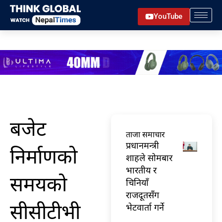
Skip
YouTube
to
content
बजेट
ताजा समाचार
प्रधानमन्त्री
निर्माणको
शाहले सोमबार
भारतीय र
समयको
चिनियाँ
राजदूतसँग
सीसीटीभी
भेटवार्ता गर्ने