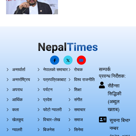
सम्पर्क
अन्तर्वार्ता
नेपालको समाचार
रोचक
प्रवन्ध निर्देशक:
अन्तर्राष्ट्रिय
पत्रपत्रिकाबाट
विश्व राजनीति
सैहैन्सा
अपराध
पर्यटन
शिक्षा
सिद्धिकी
आर्थिक
प्रदेश
संगीत
(अब्दुल
खताब)
कला
फोटो ग्यालरी
समाचार
खेलकुद
विचार–लेख
समाज
सुचना बिभाग दर्
नम्बर
ग्यालरी
बिजनेस
सिनेमा