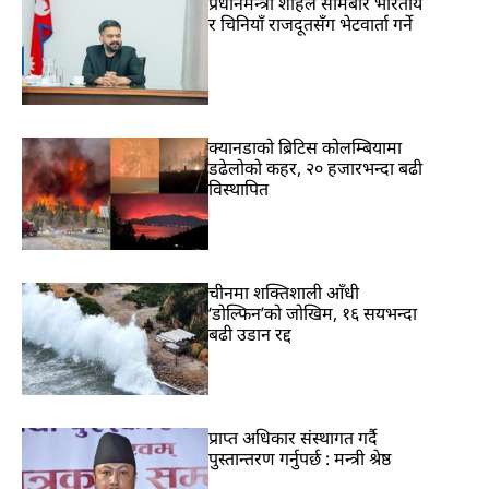
प्रधानमन्त्री शाहले सोमबार भारतीय
र चिनियाँ राजदूतसँग भेटवार्ता गर्ने
क्यानडाको ब्रिटिस कोलम्बियामा
डढेलोको कहर, २० हजारभन्दा बढी
विस्थापित
चीनमा शक्तिशाली आँधी
‘डोल्फिन’को जोखिम, १६ सयभन्दा
बढी उडान रद्द
प्राप्त अधिकार संस्थागत गर्दै
पुस्तान्तरण गर्नुपर्छ : मन्त्री श्रेष्ठ