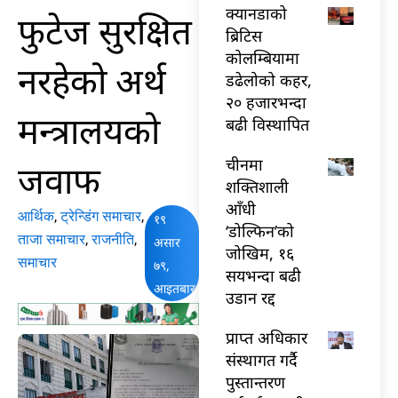
क्यानडाको
फुटेज सुरक्षित
ब्रिटिस
कोलम्बियामा
नरहेको अर्थ
डढेलोको कहर,
२० हजारभन्दा
मन्त्रालयको
बढी विस्थापित
चीनमा
जवाफ
शक्तिशाली
आँधी
आर्थिक
,
ट्रेन्डिंग समाचार
,
१९
‘डोल्फिन’को
ताजा समाचार
,
राजनीति
,
असार
जोखिम, १६
समाचार
७९,
सयभन्दा बढी
आइतबार
उडान रद्द
प्राप्त अधिकार
संस्थागत गर्दै
पुस्तान्तरण