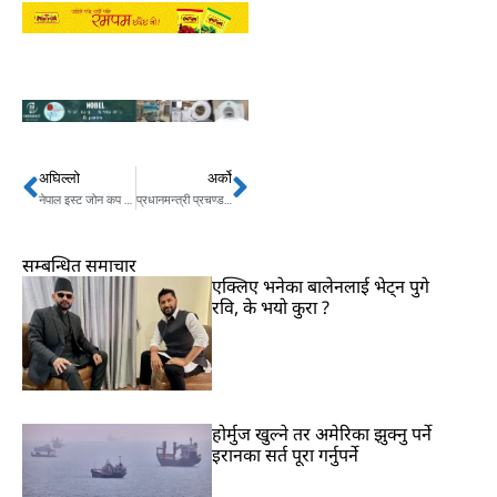
अघिल्लो
अर्को
Prev
Next
नेपाल इस्ट जोन कप क्रिकेटको फाइनलमा
प्रधानमन्त्री प्रचण्ड भदौमा चीन जाने
सम्बन्धित समाचार
एक्लिए भनेका बालेनलाई भेट्न पुगे
रवि, के भयो कुरा ?
होर्मुज खुल्ने तर अमेरिका झुक्नु पर्ने
इरानका सर्त पूरा गर्नुपर्ने