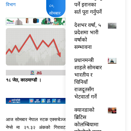
पर्ने इरानका
विभाग
८०,
सर्त पूरा गर्नुपर्ने
सोमबार
देशभर वर्षा, ५
प्रदेशमा भारी
वर्षाको
सम्भावना
प्रधानमन्त्री
शाहले सोमबार
भारतीय र
१८ जेठ, काठमाण्डौ ।
चिनियाँ
राजदूतसँग
भेटवार्ता गर्ने
क्यानडाको
ब्रिटिस
आज सोमबार नेपाल स्टक एक्सचेञ्ज
कोलम्बियामा
नेप्से मा २१.३२ अंकको गिरावट