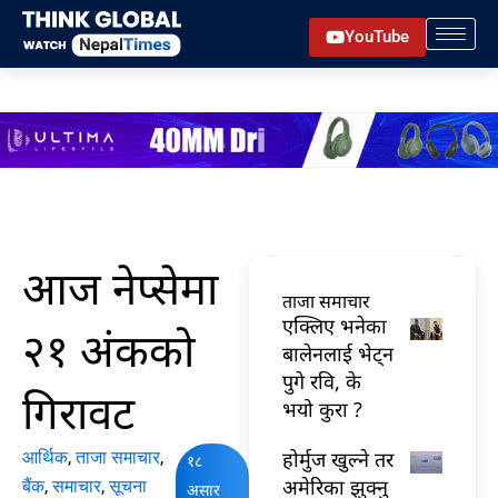
Skip
YouTube
to
content
आज नेप्सेमा
ताजा समाचार
एक्लिए भनेका
२१ अंकको
बालेनलाई भेट्न
पुगे रवि, के
गिरावट
भयो कुरा ?
होर्मुज खुल्ने तर
आर्थिक
,
ताजा समाचार
,
१८
अमेरिका झुक्नु
बैंक
,
समाचार
,
सूचना
असार