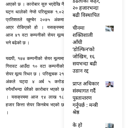
डढेलोको कहर,
आएको छ । कारोबार सुरु भएदेखि नै
२० हजारभन्दा
घट्न थालेको नेप्से परिसूचक १.०२
बढी विस्थापित
प्रतिशतले खुम्चेर २०७५ अंकमा
चीनमा
आएर रोकिएको हो । यसक्रममा
शक्तिशाली
आज ४१ वटा कम्पनीको सेयर मूल्य
आँधी
भने बढेको छ ।
‘डोल्फिन’को
जोखिम, १६
यद्यपी, १७४ कम्पनीको सेयर मूल्यमा
सयभन्दा बढी
गिरावट आउँदा १० वटा कम्पनीको
उडान रद्द
सेयर मूल्य स्थिर छ । परिसूचक २१
अंकले घट्दा ४ अर्ब ५ करोड
प्राप्त अधिकार
रुपैयाँभन्दा धेरैको कारोबार भएको छ
संस्थागत गर्दै
पुस्तान्तरण
। यसक्रममा आज ९४ लाख १८
गर्नुपर्छ : मन्त्री
हजार कित्ता सेयर किनबेच भएको छ
श्रेष्ठ
।
के हो