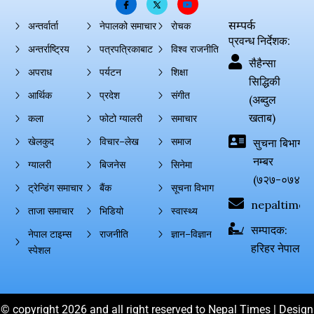
सम्पर्क
अन्तर्वार्ता
नेपालको समाचार
रोचक
प्रवन्ध निर्देशक:
अन्तर्राष्ट्रिय
पत्रपत्रिकाबाट
विश्व राजनीति
सैहैन्सा
अपराध
पर्यटन
शिक्षा
सिद्धिकी
आर्थिक
प्रदेश
संगीत
(अब्दुल
खताब)
कला
फोटो ग्यालरी
समाचार
खेलकुद
विचार–लेख
समाज
सुचना बिभाग दर्
नम्बर
ग्यालरी
बिजनेस
सिनेमा
(७२७-०७४-०
ट्रेन्डिंग समाचार
बैंक
सूचना विभाग
nepaltimes
ताजा समाचार
भिडियो
स्वास्थ्य
सम्पादक:
नेपाल टाइम्स
राजनीति
ज्ञान–विज्ञान
हरिहर नेपाल
स्पेशल
© copyright 2026 and all right reserved to Nepal Times | Design