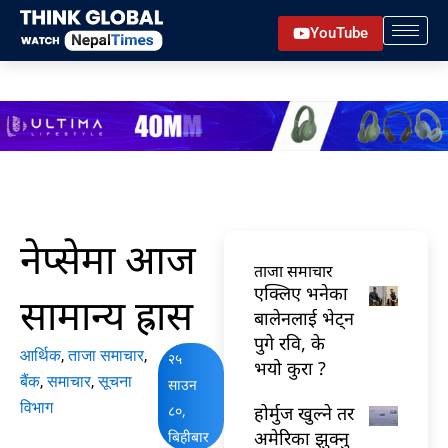
Skip
YouTube
to
content
नेप्सेमा आज
ताजा समाचार
एक्लिए भनेका
सामान्य ह्रास
बालेनलाई भेट्न
पुगे रवि, के
आर्थिक
,
ताजा समाचार
,
२५
भयो कुरा ?
बैंक
,
समाचार
,
सूचना
साउन
विभाग
८०,
होर्मुज खुल्ने तर
अमेरिका झुक्नु
बिहीबार