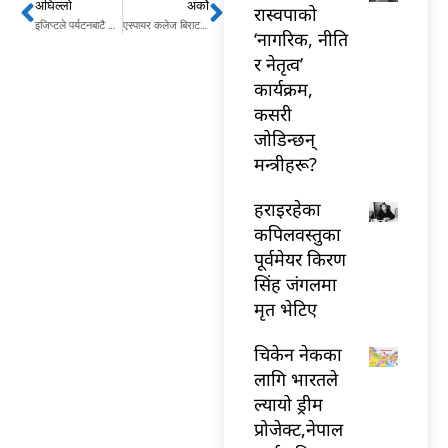
अघिल्लो
अर्को
Prev
Next
रास्वपाको
इजिप्टले पर्यटनबाटै कमायो १० बिलियन डलर
एस्पायर कलेज बिराटनगरका बिद्यार्थीहरु ४ जिपिए सहित शत प्रतिशत उत्तीर्ण
‘नागरिक, नीति
र नेतृत्व’
कार्यक्रम,
कसरी
जोडिन्छन्
मन्त्रीहरू?
हराइरहेका
कपिलवस्तुका
पूर्वमेयर किरण
सिंह जंगलमा
मृत भेटिए
चिकेन नेकका
लागि भारतले
ल्यायो ड्रीम
प्रोजेक्ट,नेपाल