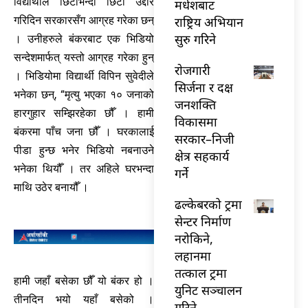
विद्यार्थीले छिटोभन्दा छिटो उद्दार
मधेशबाट
राष्ट्रिय अभियान
गरिदिन सरकारसँग आग्रह गरेका छन्
सुरु गरिने
। उनीहरुले बंकरबाट एक भिडियो
सन्देशमार्फत् यस्तो आग्रह गरेका हुन्
राेजगारी
। भिडियोमा विद्यार्थी विपिन सुवेदीले
सिर्जना र दक्ष
भनेका छन्, “मृत्यु भएका १० जनाको
जनशक्ति
हारगुहार सम्झिरहेका छौँ । हामी
विकासमा
बंकरमा पाँच जना छौँ । घरकालाई
सरकार–निजी
पीडा हुन्छ भनेर भिडियो नबनाउने
क्षेत्र सहकार्य
भनेका थियौँ । तर अहिले घरभन्दा
गर्ने
माथि उठेर बनायौँ ।
ढल्केबरको ट्रमा
सेन्टर निर्माण
नरोकिने,
लहानमा
तत्काल ट्रमा
हामी जहाँ बसेका छौँ यो बंकर हो ।
युनिट सञ्चालन
तीनदिन भयो यहाँ बसेको ।
गरिने