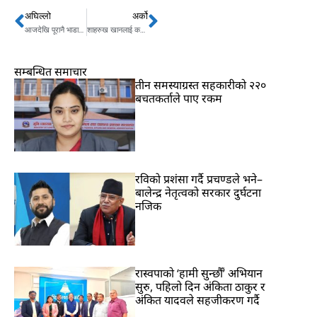
अघिल्लो
अर्को
Prev
Next
आजदेखि पूरानै भाडामा दशैंको अग्रिम टिकट बुकिङ खुला
शाहरुख खानलाई कसले दियो ज्यान मार्ने धम्की ?
सम्बन्धित समाचार
तीन समस्याग्रस्त सहकारीको २२०
बचतकर्ताले पाए रकम
रविकाे प्रशंसा गर्दै प्रचण्डले भने–
बालेन्द्र नेतृत्वको सरकार दुर्घटना
नजिक
रास्वपाको ‘हामी सुन्छौँ’ अभियान
सुरु, पहिलो दिन अंकिता ठाकुर र
अंकित यादवले सहजीकरण गर्दै