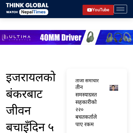
Skip
YouTube
to
content
इजरायलको
ताजा समाचार
तीन
बंकरबाट
समस्याग्रस्त
सहकारीको
जीवन
२२०
बचतकर्ताले
बचाइँदिन ५
पाए रकम