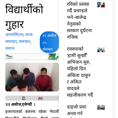
रविकाे प्रशंसा
विद्यार्थीको
गर्दै प्रचण्डले
भने–बालेन्द्र
गुहार
नेतृत्वको
सरकार दुर्घटना
अन्तर्राष्ट्रिय
,
ताजा
२२ असोज
नजिक
समाचार
,
समाचार
,
८०,
रास्वपाको
समाज
सोमबार
‘हामी सुन्छौँ’
अभियान सुरु,
पहिलो दिन
अंकिता ठाकुर
र अंकित
यादवले
सहजीकरण गर्दै
२२ असोज,एजेन्सी ।
दाइजो प्रथा
इजरायलको बंकरमा रहेका नेपाली
अन्त्य गर्न