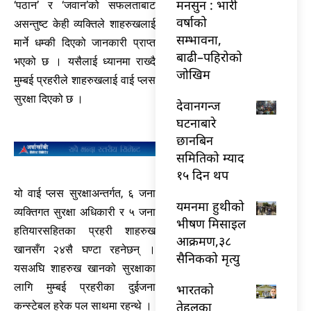
मनसुन : भारी
‘पठान’ र ‘जवान’को सफलताबाट
वर्षाको
असन्तुष्ट केही व्यक्तिले शाहरुखलाई
सम्भावना,
मार्ने धम्की दिएको जानकारी प्राप्त
बाढी–पहिरोको
भएको छ । यसैलाई ध्यानमा राख्दै
जोखिम
मुम्बई प्रहरीले शाहरुखलाई वाई प्लस
सुरक्षा दिएको छ ।
देवानगन्ज
घटनाबारे
छानबिन
समितिको म्याद
१५ दिन थप
यो वाई प्लस सुरक्षाअन्तर्गत, ६ जना
यमनमा हुथीको
व्यक्तिगत सुरक्षा अधिकारी र ५ जना
भीषण मिसाइल
हतियारसहितका प्रहरी शाहरुख
आक्रमण,३८
खानसँग २४सै घण्टा रहनेछन् ।
सैनिकको मृत्यु
यसअघि शाहरुख खानको सुरक्षाका
लागि मुम्बई प्रहरीका दुईजना
भारतकाे
तेहलका
कन्स्टेबल हरेक पल साथमा रहन्थे ।