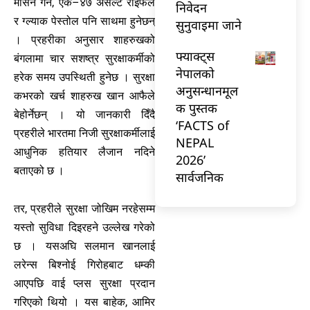
मेसिन गन, एके–४७ असल्ट राइफल
निवेदन
र ग्ल्याक पेस्तोल पनि साथमा हुनेछन्
सुनुवाइमा जाने
। प्रहरीका अनुसार शाहरुखको
फ्याक्ट्स
बंगलामा चार सशष्त्र सुरक्षाकर्मीको
नेपालको
हरेक समय उपस्थिती हुनेछ । सुरक्षा
अनुसन्धानमूल
कभरको खर्च शाहरुख खान आफैले
क पुस्तक
बेहोर्नेछन् । यो जानकारी दिँदै
‘FACTS of
प्रहरीले भारतमा निजी सुरक्षाकर्मीलाई
NEPAL
आधुनिक हतियार लैजान नदिने
2026’
बताएको छ ।
सार्वजनिक
तर, प्रहरीले सुरक्षा जोखिम नरहेसम्म
यस्तो सुविधा दिइरहने उल्लेख गरेको
छ । यसअघि सलमान खानलाई
लरेन्स बिश्नोई गिरोहबाट धम्की
आएपछि वाई प्लस सुरक्षा प्रदान
गरिएको थियो । यस बाहेक, आमिर