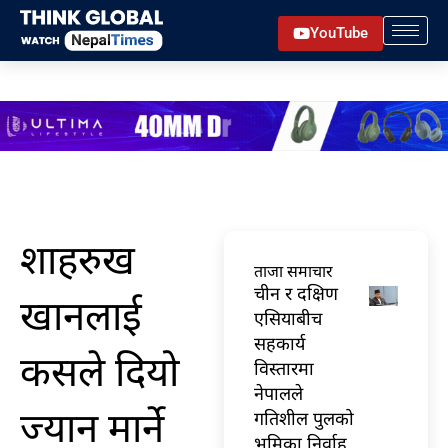
Skip
YouTube
to
content
शाहरुख
ताजा समाचार
चीन र दक्षिण
खानलाई
एसियाबीच
सहकार्य
कसले दियो
विस्तारमा
नेपालले
ज्यान मार्ने
गतिशील पुलको
भूमिका निर्वाह