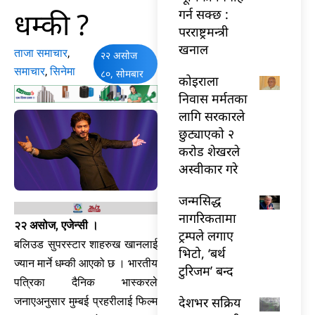
धम्की ?
गर्न सक्छ :
परराष्ट्रमन्त्री
खनाल
ताजा समाचार
,
२२ असोज
समाचार
,
सिनेमा
८०, सोमबार
कोइराला
निवास मर्मतका
लागि सरकारले
छुट्याएको २
करोड शेखरले
अस्वीकार गरे
जन्मसिद्ध
नागरिकतामा
२२ असोज, एजेन्सी ।
ट्रम्पले लगाए
बलिउड सुपरस्टार शाहरुख खानलाई
भिटो, ‘बर्थ
ज्यान मार्ने धम्की आएको छ । भारतीय
टुरिजम’ बन्द
पत्रिका दैनिक भास्करले
देशभर सक्रिय
जनाएअनुसार मुम्बई प्रहरीलाई फिल्म