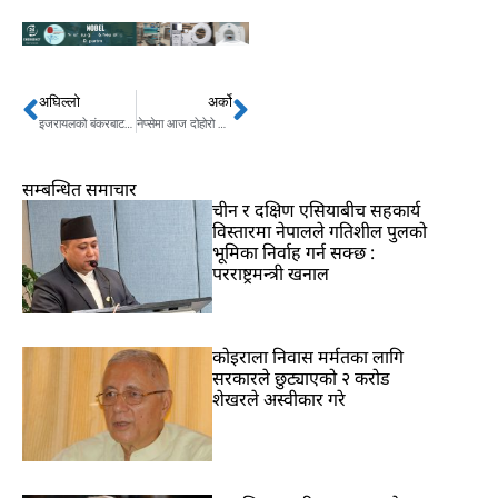
अघिल्लो
अर्को
Prev
Next
इजरायलको बंकरबाट जीवन बचाइँदिन ५ विद्यार्थीको गुहार
नेप्सेमा आज दोहोरो अङ्कको गिरावट
सम्बन्धित समाचार
चीन र दक्षिण एसियाबीच सहकार्य
विस्तारमा नेपालले गतिशील पुलको
भूमिका निर्वाह गर्न सक्छ :
परराष्ट्रमन्त्री खनाल
कोइराला निवास मर्मतका लागि
सरकारले छुट्याएको २ करोड
शेखरले अस्वीकार गरे