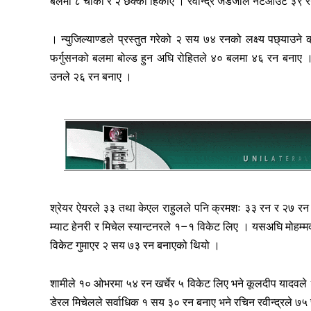
बलमा ८ चौका र २ छक्का हिर्काए । रवीन्द्र जडेजाले नटआउट ३९ रन
। न्युजिल्याण्डले प्रस्तुत गरेको २ सय ७४ रनको लक्ष्य पछ्याउने
फर्गुसनको बलमा बोल्ड हुन अघि रोहितले ४० बलमा ४६ रन बनाए ।
उनले २६ रन बनाए ।
श्रेयर ऐयरले ३३ तथा केएल राहुलले पनि क्रमशः ३३ रन र २७ रन बनाउँद
म्याट हेनरी र मिचेल स्यान्टनरले १–१ विकेट लिए । यसअघि मोहम्मद
विकेट गुमाएर २ सय ७३ रन बनाएको थियो ।
शामीले १० ओभरमा ५४ रन खर्चेर ५ विकेट लिए भने कूलदीप यादवले 
डेरल मिचेलले सर्वाधिक १ सय ३० रन बनाए भने रचिन रवीन्द्रले ७