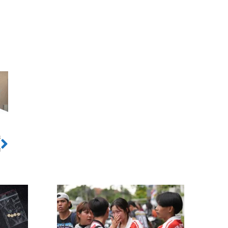
ो
Next
त