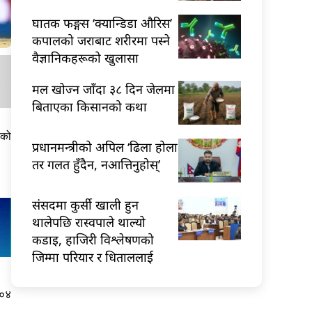
घातक फङ्गस ‘क्यान्डिडा औरिस’
कपालको जराबाट शरीरमा पस्ने
वैज्ञानिकहरूको खुलासा
मल खोज्न जाँदा ३८ दिन जेलमा
बिताएका किसानको कथा
एको
प्रधानमन्त्रीको अपिल ‘ढिला होला
तर गलत हुँदैन, नआत्तिनुहोस्’
संसदमा कुर्सी खाली हुन
थालेपछि रास्वपाले थाल्यो
कडाइ, हाजिरी विश्लेषणको
जिम्मा परियार र धिताललाई
१०४