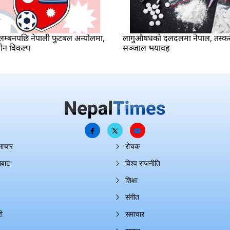
म्बनपछि नेपाली फुटबल अन्योलमा,
लागुऔषधको दलदलमा नेपाल, तस्क
ीन विकल्प
सञ्जाल भयावह
माचार
रोचक
ाबाट
विश्व राजनीति
शिक्षा
संगीत
ी
समाचार