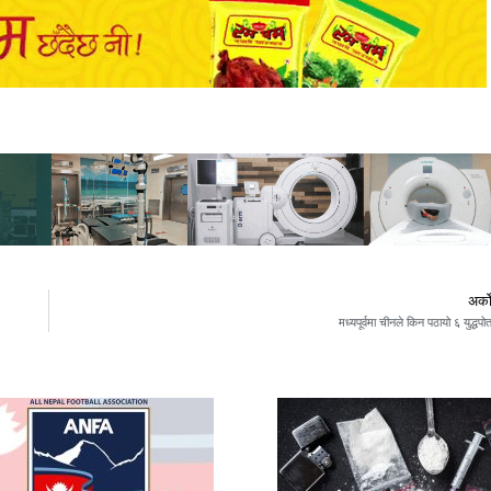
अर्क
मध्यपूर्वमा चीनले किन पठायो ६ युद्धपो