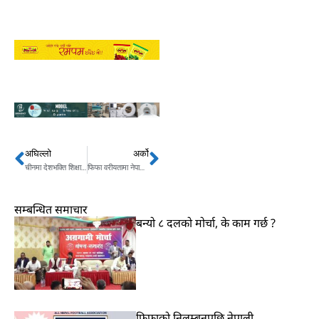
अघिल्लो
अर्को
Prev
Next
चीनमा देशभक्ति शिक्षा कानून पारित/के हो उद्देश्य ?
फिफा वरीयतामा नेपालको सुधार/दुई स्थान माथि उक्लियो
सम्बन्धित समाचार
बन्यो ८ दलको मोर्चा, के काम गर्छ ?
फिफाको निलम्बनपछि नेपाली