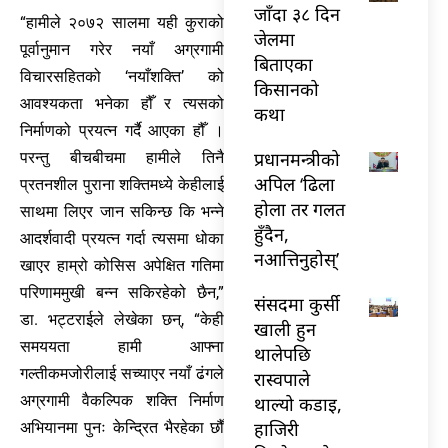
जाँदा ३८ दिन
“हामीले २०७२ सालमा यही कुराको
जेलमा
पूर्वानुमान गरेर नयाँ अग्रगामी
बिताएका
विचारसहितको ‘नयाँशक्ति’ को
किसानको
आवश्यकता भनेका हौँ र त्यसको
कथा
निर्माणको प्रयत्न गर्दै आएका हौँ ।
प्रधानमन्त्रीको
परन्तु बीचबीचमा हामीले तिनै
अपिल ‘ढिला
प्रतनशील पुराना शक्तिमध्ये केहीलाई
होला तर गलत
साथमा लिएर जान सकिन्छ कि भन्ने
हुँदैन,
आदर्शवादी प्रयत्न गर्दा त्यसमा धोका
नआत्तिनुहोस्’
खाएर हाम्रो कोसिस अपेक्षित गतिमा
परिणाममुखी बन्न सकिरहेको छैन,”
संसदमा कुर्सी
डा. भट्टराईले लेखेका छन्, “केही
खाली हुन
समययता हामी आफ्ना
थालेपछि
गल्तीकमजोरीलाई सच्याएर नयाँ ढंगले
रास्वपाले
अग्रगामी वैकल्पिक शक्ति निर्माण
थाल्यो कडाइ,
हाजिरी
अभियानमा पुनः केन्द्रित भैरहेका छौँ