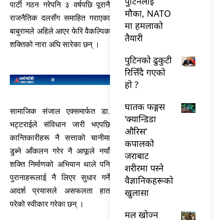
पुटिनलाई
पार्टी गठन गरेपनि ३ वर्षपछि पूरानै
मौका, NATO
राजनैतिक दलसँग समाहित गराएका
मा हमलाको
बाबुरामले अहिले आएर फेरि वैकल्पिक
तैयारी
शक्तिको नारा अघि सारेका छन् ।
पुटिनको ढुकुटी
रित्तिँदै गएको
हो ?
घातक फङ्गस
सामाजिक संजाल एक्समार्फत डा.
‘क्यान्डिडा
भट्टराईले संविधान जारी भएपछि
औरिस’
कान्तिकारीहरू नै सत्ताको चानीमा
कपालको
डुब्ने आँकलन गरेर नै आफूले नयाँ
जराबाट
शक्ति निर्माणको अभियान थाले पनि
शरीरमा पस्ने
पुरानाहरूलाई नै लिएर सुधार गर्ने
वैज्ञानिकहरूको
आदर्श प्रयासले असफलता हात
खुलासा
परेको स्वीकार गरेका छन् ।
मल खोज्न