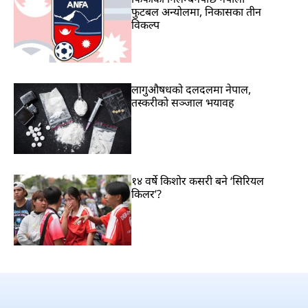
फुटबल अन्योलमा, निकासका तीन
विकल्प
लागुऔषधको दलदलमा नेपाल,
तस्करीको सञ्जाल भयावह
१४ वर्षे किशोर कसरी बने ‘सिरियल
किलर’?