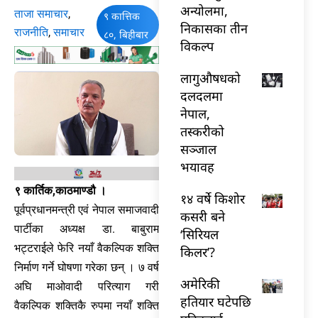
अन्योलमा,
ताजा समाचार
,
९ कात्तिक
निकासका तीन
राजनीति
,
समाचार
८०, बिहीबार
विकल्प
लागुऔषधको
दलदलमा
नेपाल,
तस्करीको
सञ्जाल
भयावह
९ कार्तिक,काठमाण्डौ ।
१४ वर्षे किशोर
पूर्वप्रधानमन्त्री एवं नेपाल समाजवादी
कसरी बने
पार्टीका अध्यक्ष डा. बाबुराम
‘सिरियल
भट्टराईले फेरि नयाँ वैकल्पिक शक्ति
किलर’?
निर्माण गर्ने घोषणा गरेका छन् । ७ वर्ष
अमेरिकी
अघि माओवादी परित्याग गरी
हतियार घटेपछि
वैकल्पिक शक्तिकै रुपमा नयाँ शक्ति