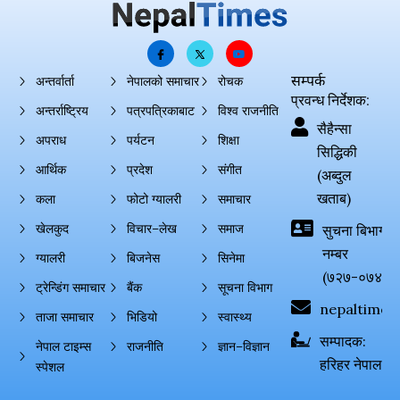
सम्पर्क
अन्तर्वार्ता
नेपालको समाचार
रोचक
प्रवन्ध निर्देशक:
अन्तर्राष्ट्रिय
पत्रपत्रिकाबाट
विश्व राजनीति
सैहैन्सा
अपराध
पर्यटन
शिक्षा
सिद्धिकी
आर्थिक
प्रदेश
संगीत
(अब्दुल
खताब)
कला
फोटो ग्यालरी
समाचार
खेलकुद
विचार–लेख
समाज
सुचना बिभाग दर्
नम्बर
ग्यालरी
बिजनेस
सिनेमा
(७२७-०७४-०
ट्रेन्डिंग समाचार
बैंक
सूचना विभाग
nepaltimes
ताजा समाचार
भिडियो
स्वास्थ्य
सम्पादक:
नेपाल टाइम्स
राजनीति
ज्ञान–विज्ञान
हरिहर नेपाल
स्पेशल