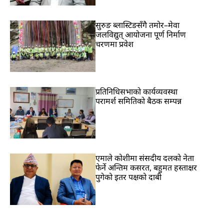
सुरुङ ब्लास्टिङसँगै तमोर–मेवा
जलविद्युत् आयोजना पूर्ण निर्माण
चरणमा प्रवेश
प्रतिनिधिसभाको कार्यव्यवस्था
परामर्श समितिको बैठक सम्पन्न
एमाले कोशीमा संसदीय दलको नेता
फेर्ने अन्तिम कसरत, बहुमत हस्ताक्षर
पुगेको इतर पक्षको दाबी