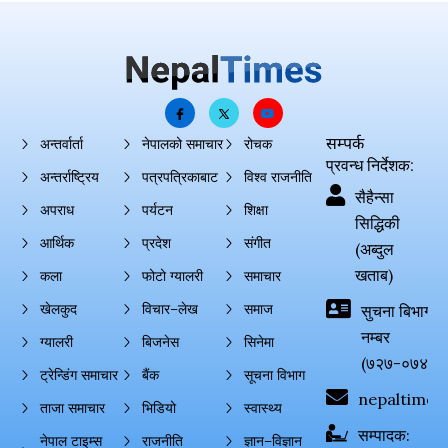
सम्पर्क
अन्तर्वार्ता
नेपालको समाचार
रोचक
प्रवन्ध निर्देशक:
अन्तर्राष्ट्रिय
पत्रपत्रिकाबाट
विश्व राजनीति
सैहैन्सा
अपराध
पर्यटन
शिक्षा
सिद्धिकी
आर्थिक
प्रदेश
संगीत
(अब्दुल
खताब)
कला
फोटो ग्यालरी
समाचार
खेलकुद
विचार–लेख
समाज
सुचना बिभाग दर्
नम्बर
ग्यालरी
बिजनेस
सिनेमा
(७२७-०७४-०
ट्रेन्डिंग समाचार
बैंक
सूचना विभाग
nepaltimes
ताजा समाचार
भिडियो
स्वास्थ्य
सम्पादक:
नेपाल टाइम्स
राजनीति
ज्ञान–विज्ञान