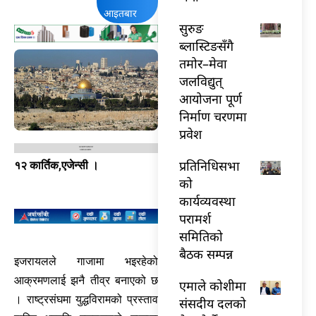
आइतबार
सुरुङ
ब्लास्टिङसँगै
तमोर–मेवा
जलविद्युत्
आयोजना पूर्ण
निर्माण चरणमा
प्रवेश
प्रतिनिधिसभा
१२ कार्तिक,एजेन्सी ।
को
कार्यव्यवस्था
परामर्श
समितिको
बैठक सम्पन्न
इजरायलले गाजामा भइरहेको
आक्रमणलाई झनै तीव्र बनाएको छ
एमाले कोशीमा
। राष्ट्रसंघमा युद्धविरामको प्रस्ताव
संसदीय दलको