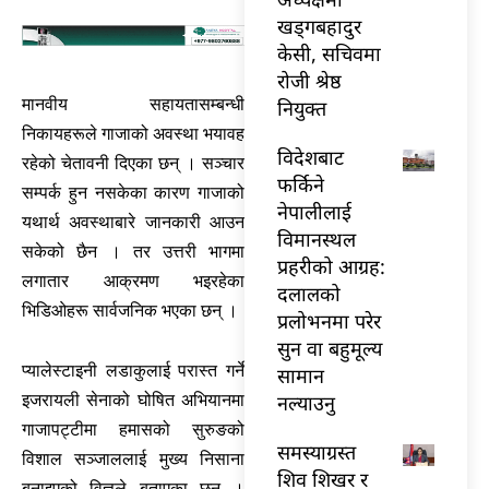
खड्गबहादुर
केसी, सचिवमा
रोजी श्रेष्ठ
मानवीय सहायतासम्बन्धी
नियुक्त
निकायहरूले गाजाको अवस्था भयावह
विदेशबाट
रहेको चेतावनी दिएका छन् । सञ्चार
फर्किने
सम्पर्क हुन नसकेका कारण गाजाको
नेपालीलाई
यथार्थ अवस्थाबारे जानकारी आउन
विमानस्थल
सकेको छैन । तर उत्तरी भागमा
प्रहरीको आग्रह:
लगातार आक्रमण भइरहेका
दलालको
भिडिओहरू सार्वजनिक भएका छन् ।
प्रलोभनमा परेर
सुन वा बहुमूल्य
प्यालेस्टाइनी लडाकुलाई परास्त गर्ने
सामान
इजरायली सेनाको घोषित अभियानमा
नल्याउनु
गाजापट्टीमा हमासको सुरुङको
समस्याग्रस्त
विशाल सञ्जाललाई मुख्य निसाना
शिव शिखर र
बनाइएको विज्ञले बताएका छन् ।