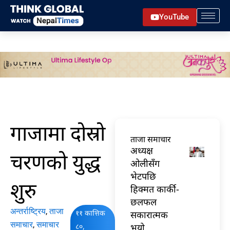
Skip
YouTube
to
content
गाजामा दोस्रो
ताजा समाचार
अध्यक्ष
चरणको युद्ध
ओलीसँग
भेटपछि
शुरु
हिक्मत कार्की-
छलफल
अन्तर्राष्ट्रिय
,
ताजा
११ कात्तिक
सकारात्मक
समाचार
,
समाचार
८०,
भयो