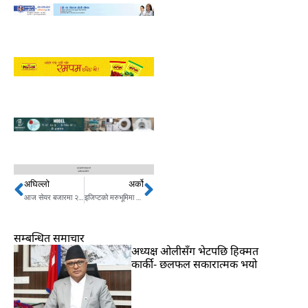
अघिल्लो
अर्को
Prev
Next
आज सेयर बजारमा २८ अंकको गिरावट
इजिप्टको मरुभूमिमा कारबाट तेल चुहिएपछि……
सम्बन्धित समाचार
अध्यक्ष ओलीसँग भेटपछि हिक्मत
कार्की- छलफल सकारात्मक भयो