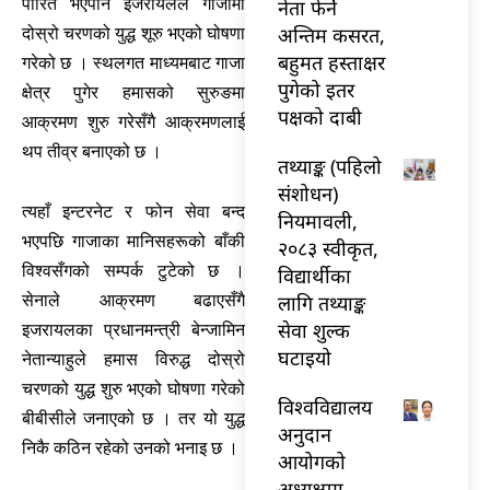
पारित भएपनि इजरायलले गाजामा
नेता फेर्ने
अन्तिम कसरत,
दोस्रो चरणको युद्ध शूरु भएको घोषणा
बहुमत हस्ताक्षर
गरेको छ । स्थलगत माध्यमबाट गाजा
पुगेको इतर
क्षेत्र पुगेर हमासको सुरुङमा
पक्षको दाबी
आक्रमण शुरु गरेसँगै आक्रमणलाई
थप तीव्र बनाएको छ ।
तथ्याङ्क (पहिलो
संशोधन)
त्यहाँ इन्टरनेट र फोन सेवा बन्द
नियमावली,
भएपछि गाजाका मानिसहरूको बाँकी
२०८३ स्वीकृत,
विश्वसँगको सम्पर्क टुटेको छ ।
विद्यार्थीका
लागि तथ्याङ्क
सेनाले आक्रमण बढाएसँगै
सेवा शुल्क
इजरायलका प्रधानमन्त्री बेन्जामिन
घटाइयो
नेतान्याहुले हमास विरुद्ध दोस्रो
चरणको युद्ध शुरु भएको घोषणा गरेको
विश्वविद्यालय
बीबीसीले जनाएको छ । तर यो युद्ध
अनुदान
निकै कठिन रहेको उनको भनाइ छ ।
आयोगको
अध्यक्षमा