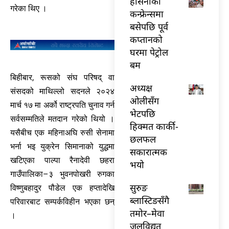
हसिनाको
गरेका थिए ।
कन्फ्रेन्समा
बसेपछि पूर्व
कप्तानको
घरमा पेट्रोल
बम
बिहीबार, रूसको संघ परिषद् वा
अध्यक्ष
संसदको माथिल्लो सदनले २०२४
ओलीसँग
मार्च १७ मा अर्को राष्ट्रपति चुनाव गर्न
भेटपछि
सर्वसम्मतिले मतदान गरेको थियो ।
हिक्मत कार्की-
यसैबीच एक महिनाअघि रुसी सेनामा
छलफल
भर्ना भइ युक्रेन सिमानाको युद्धमा
सकारात्मक
खटिएका पाल्पा रैनादेवी छहरा
भयो
गाउँपालिका–३ भुवनपोखरी रुगका
सुरुङ
विष्णुबहादुर पौडेल एक हप्तादेखि
ब्लास्टिङसँगै
परिवारबाट सम्पर्कविहीन भएका छन्
तमोर–मेवा
।
जलविद्युत्