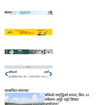
अघिल्लो
अर्को
Prev
Next
प्रसाईँपछि शेखर पनि खनिए बैंकविरुद्ध
राजस्व विभाग भन्छ, स्वदेशी प्याजमा भ्याट छैन, तर बजारमा अभाव
सम्बन्धित समाचार
बाँकेको समृद्धिको सपना, किन २२
वर्षसम्म अधुरै रह्यो सिक्टा
आयोजना?