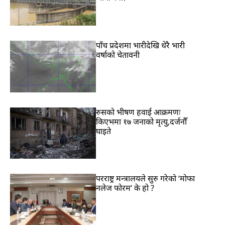
पाँच प्रदेशमा भारीदेखि धेरै भारी
वर्षाको चेतावनी
रुसको भीषण हवाई आक्रमणः
किएभमा १७ जनाको मृत्यु,दर्जनौँ
घाइते
परराष्ट्र मन्त्रालयले सुरु गरेको ‘मोफा
नलेज फोरम’ के हो ?