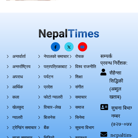
सम्पर्क
अन्तर्वार्ता
नेपालको समाचार
रोचक
प्रवन्ध निर्देशक:
अन्तर्राष्ट्रिय
पत्रपत्रिकाबाट
विश्व राजनीति
सैहैन्सा
अपराध
पर्यटन
शिक्षा
सिद्धिकी
आर्थिक
प्रदेश
संगीत
(अब्दुल
खताब)
कला
फोटो ग्यालरी
समाचार
खेलकुद
विचार–लेख
समाज
सुचना बिभाग दर्
नम्बर
ग्यालरी
बिजनेस
सिनेमा
(७२७-०७४-०
ट्रेन्डिंग समाचार
बैंक
सूचना विभाग
nepaltimes
ताजा समाचार
भिडियो
स्वास्थ्य