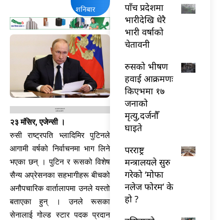
पाँच प्रदेशमा
शनिबार
भारीदेखि धेरै
भारी वर्षाको
चेतावनी
रुसको भीषण
हवाई आक्रमणः
किएभमा १७
जनाको
मृत्यु,दर्जनौँ
२३ मंसिर, एजेन्सी ।
घाइते
रुसी राष्ट्रपति भ्लादिमिर पुटिनले
आगामी वर्षको निर्वाचनमा भाग लिने
परराष्ट्र
मन्त्रालयले सुरु
भएका छन् । पुटिन र रूसको विशेष
गरेको ‘मोफा
सैन्य अप्रेसनका सहभागीहरू बीचको
नलेज फोरम’ के
अनौपचारिक वार्तालापमा उनले यस्तो
हो ?
बताएका हुन् । उनले रूसका
सेनालाई गोल्ड स्टार पदक प्रदान