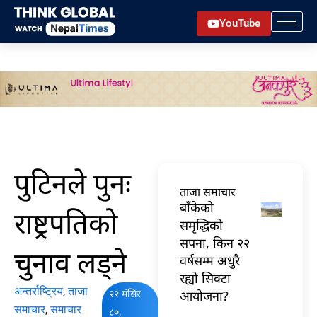
Skip
YouTube
to
content
पुटिनले पुनः
ताजा समाचार
बाँकेको
राष्ट्रपतिको
समृद्धिको
सपना, किन २२
चुनाव लड्ने
वर्षसम्म अधुरै
रह्यो सिक्टा
अन्तर्राष्ट्रिय
,
ताजा
२२ मंसिर
आयोजना?
समाचार
,
समाचार
८०,