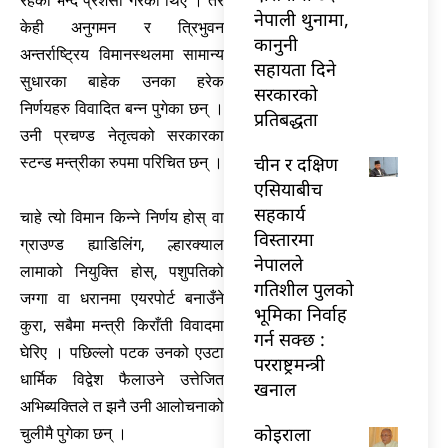
रहेको भन्दै प्रशंसा गरेका थिए । तर
नेपाली थुनामा,
केही अनुगमन र त्रिभुवन
कानुनी
अन्तर्राष्ट्रिय विमानस्थलमा सामान्य
सहायता दिने
सुधारका बाहेक उनका हरेक
सरकारको
निर्णयहरु विवादित बन्न पुगेका छन् ।
प्रतिबद्धता
उनी प्रचण्ड नेतृत्वको सरकारका
चीन र दक्षिण
स्टन्ड मन्त्रीका रुपमा परिचित छन् ।
एसियाबीच
सहकार्य
चाहे त्यो विमान किन्ने निर्णय होस् वा
विस्तारमा
ग्राउण्ड ह्याडिलिंग, ल्हारक्याल
नेपालले
लामाको नियुक्ति होस्, पशुपतिको
गतिशील पुलको
जग्गा वा धरानमा एयरपोर्ट बनाउँने
भूमिका निर्वाह
कुरा, सबैमा मन्त्री किराँती विवादमा
गर्न सक्छ :
घेरिए । पछिल्लो पटक उनको एउटा
परराष्ट्रमन्त्री
धार्मिक विद्वेश फैलाउने उत्तेजित
खनाल
अभिब्यक्तिले त झनै उनी आलोचनाको
कोइराला
चुलीमै पुगेका छन् ।