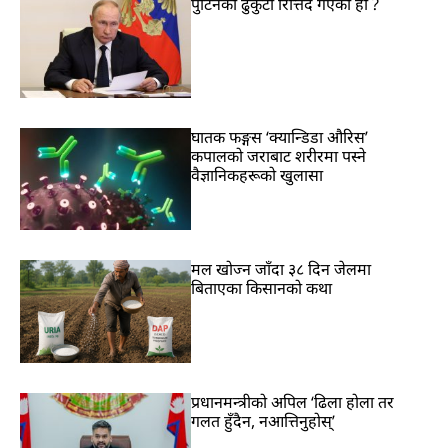
पुटिनको ढुकुटी रित्तिँदै गएको हो ?
घातक फङ्गस ‘क्यान्डिडा औरिस’
कपालको जराबाट शरीरमा पस्ने
वैज्ञानिकहरूको खुलासा
मल खोज्न जाँदा ३८ दिन जेलमा
बिताएका किसानको कथा
प्रधानमन्त्रीको अपिल ‘ढिला होला तर
गलत हुँदैन, नआत्तिनुहोस्’