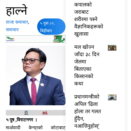
कपालको
हाल्ने
जराबाट
शरीरमा पस्ने
ताजा समाचार
,
५ पुस ८०,
वैज्ञानिकहरूको
समाचार
बिहीबार
खुलासा
मल खोज्न
जाँदा ३८ दिन
जेलमा
बिताएका
किसानको
कथा
प्रधानमन्त्रीको
अपिल ‘ढिला
होला तर गलत
हुँदैन,
५ पुष ,विराटनगर ।
नआत्तिनुहोस्’
माओवादी केन्द्रको कोटाबाट