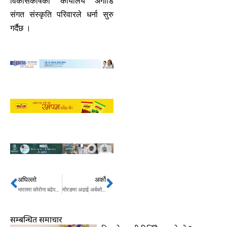
विकासकोषको कार्यालय अगाडि
संगत संस्कृति परिवारले धर्ना सुरु
गर्दैछ ।
अघिल्लो
अर्को
Prev
Next
भारतमा कोरोना बढेपनि नेपालमा आत्तिनु नपर्ने
मोरङमा अढाई अर्बको इन्टरनेशनल हस्पिटल बनाउने उद्योगी को हुन् ?
सम्बन्धित समाचार