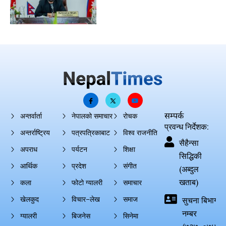
सम्पर्क
अन्तर्वार्ता
नेपालको समाचार
रोचक
प्रवन्ध निर्देशक:
अन्तर्राष्ट्रिय
पत्रपत्रिकाबाट
विश्व राजनीति
सैहैन्सा
अपराध
पर्यटन
शिक्षा
सिद्धिकी
आर्थिक
प्रदेश
संगीत
(अब्दुल
खताब)
कला
फोटो ग्यालरी
समाचार
खेलकुद
विचार–लेख
समाज
सुचना बिभाग दर्
नम्बर
ग्यालरी
बिजनेस
सिनेमा