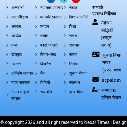
सम्पर्क
अन्तर्वार्ता
नेपालको समाचार
रोचक
प्रवन्ध निर्देशक:
अन्तर्राष्ट्रिय
पत्रपत्रिकाबाट
विश्व राजनीति
सैहैन्सा
अपराध
पर्यटन
शिक्षा
सिद्धिकी
आर्थिक
प्रदेश
संगीत
(अब्दुल
खताब)
कला
फोटो ग्यालरी
समाचार
खेलकुद
विचार–लेख
समाज
सुचना बिभाग दर्
नम्बर
ग्यालरी
बिजनेस
सिनेमा
(७२७-०७४-०
ट्रेन्डिंग समाचार
बैंक
सूचना विभाग
nepaltimes
ताजा समाचार
भिडियो
स्वास्थ्य
सम्पादक:
नेपाल टाइम्स
राजनीति
ज्ञान–विज्ञान
हरिहर नेपाल
स्पेशल
© copyright 2026 and all right reserved to Nepal Times | Design