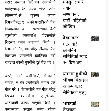
मनसुन : भारी
स्टार फरवार्ड केलियन एमबाप्पेको
वर्षाको
ह्याट्रिकप्रेरित पेरिस सेन्ट जर्मन
सम्भावना,
(पीएसजी)ले फ्रेन्च कपमा
बाढी–पहिरोको
रिभलविरुद्ध ९–० को फराकिलो जित
जोखिम
निकालेको छ । फ्रान्सको छैटौँ
श्रेणीको क्लबमाथि पीएसजीले
देवानगन्ज
निरन्तर दबाब बनाएको थियो ।
घटनाबारे
रिभलको मैदानमा पीएसजीलाई जित
छानबिन
समितिको म्याद
दिलाउन एमबाप्पेले ह्याट्रिक गर्दा
१५ दिन थप
रान्डाल कोलो मुयनीले दुई गोल गरे ।
यमनमा हुथीको
यस्तै, मार्को असेन्सियो, गोन्कालो
भीषण मिसाइल
रामोस, र चेर एन्डोउरले समान एक
आक्रमण,३८
गोल गरे । पीएसजीले एक गोल घरेलु
सैनिकको मृत्यु
टिमका म्याक्सेन्स ए’गुसेनबाट
भारतकाे
आत्मघाती उपहार पाएको थियो ।
तेहलका
फ्रान्सका कप्तान समेत रहेका