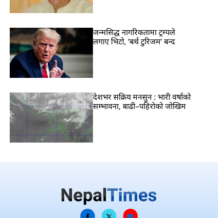
जन्मसिद्ध नागरिकतामा ट्रम्पले
लगाए भिटो, ‘बर्थ टुरिजम’ बन्द
देशभर सक्रिय मनसुन : भारी वर्षाको
सम्भावना, बाढी–पहिरोको जोखिम