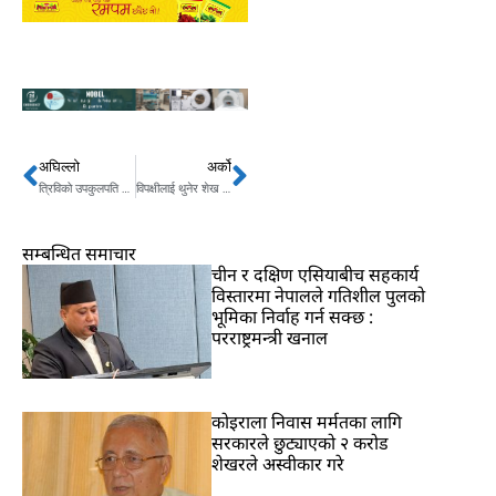
अघिल्लो
अर्को
Prev
Next
त्रिविको उपकुलपति बन्न के चाहिन्छ योग्यता ?
विपक्षीलाई थुनेर शेख हसिना फेरि विजयी
सम्बन्धित समाचार
चीन र दक्षिण एसियाबीच सहकार्य
विस्तारमा नेपालले गतिशील पुलको
भूमिका निर्वाह गर्न सक्छ :
परराष्ट्रमन्त्री खनाल
कोइराला निवास मर्मतका लागि
सरकारले छुट्याएको २ करोड
शेखरले अस्वीकार गरे