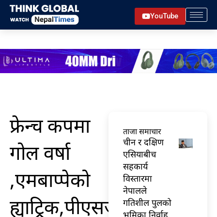
Skip
YouTube
to
content
फ्रेन्च कपमा
ताजा समाचार
चीन र दक्षिण
गोल वर्षा
एसियाबीच
सहकार्य
,एमबाप्पेको
विस्तारमा
नेपालले
ह्याट्रिक,पीएसजीको
गतिशील पुलको
भूमिका निर्वाह