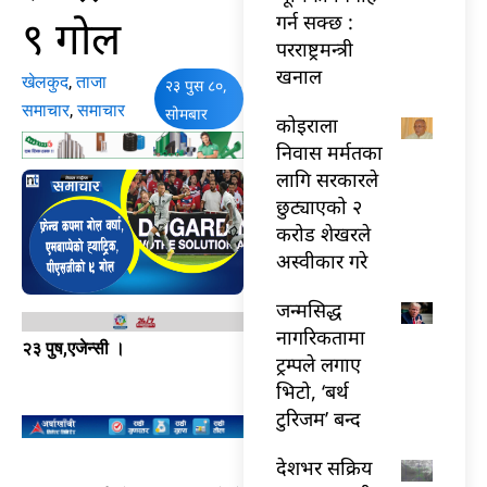
९ गोल
गर्न सक्छ :
परराष्ट्रमन्त्री
खनाल
खेलकुद
,
ताजा
२३ पुस ८०,
समाचार
,
समाचार
सोमबार
कोइराला
निवास मर्मतका
लागि सरकारले
छुट्याएको २
करोड शेखरले
अस्वीकार गरे
जन्मसिद्ध
नागरिकतामा
२३ पुष,एजेन्सी ।
ट्रम्पले लगाए
भिटो, ‘बर्थ
टुरिजम’ बन्द
देशभर सक्रिय