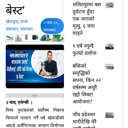
ललितपुरमा बस
बेस्ट’
दुर्घटना हुँदा
एक जनाको
खेलकुद
,
ताजा
२ माघ ८०,
मृत्यु, ६ जना
समाचार
,
समाचार
मंगलबार
घाइते
१ वर्ष नपुग्दै
फुट्यो प्रलोपा
बाँकेको
समृद्धिको
सपना, किन २२
वर्षसम्म अधुरै
रह्यो सिक्टा
आयोजना?
२ माघ, एजेन्सी ।
विश्व फुटबलको सर्वोच्च निकाय
पाँच प्रदेशमा
फिफाले प्रदान गर्ने वर्ष खेलाडीको
भारीदेखि धेरै
अवार्ड अर्जेन्टिनाका कप्तान लियोनल