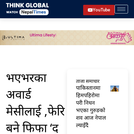
Skip
YouTube
to
content
भएभरका
ताजा समाचार
पाकिस्तानमा
अवार्ड
हिमपहिरोमा
परी निधन
मेसीलाई ,फेरि
भएका गुरुङको
शव आज नेपाल
बने फिफा ‘द
ल्याइँदै