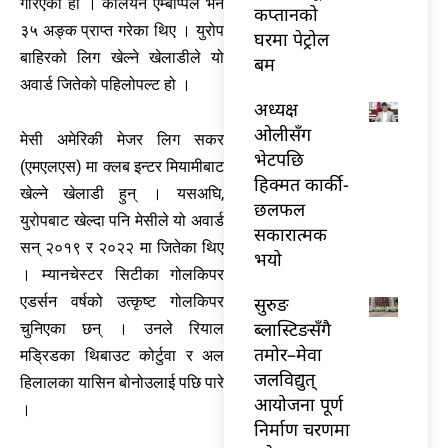
गरिएको हो । केलियन एम्बाप्पेले भने
कप्तानको
३५ अङ्क प्राप्त गरेका थिए । युरोप
घरमा पेट्रोल
बाहिरको लिग खेल्ने खेलाडीले यो
बम
अवार्ड जितेको पहिलोपल्ट हो ।
अध्यक्ष
ओलीसँग
मेसी अमेरिकी मेजर लिग सकर
भेटपछि
(एमएलएस) मा क्लब इन्टर मियामीबाट
हिक्मत कार्की-
खेल्ने खेलाडी हुन् । यसअघि,
छलफल
युरोपबाट खेल्दा पनि मेसीले यो अवार्ड
सकारात्मक
सन् २०१९ र २०२२ मा जितेका थिए
भयो
। म्यानचेस्टर सिटीका गोलकिपर
सुरुङ
एडर्सन वर्षको उत्कृष्ट गोलकिपर
ब्लास्टिङसँगै
चुनिएका छन् । उनले रियाल
तमोर–मेवा
मड्रिडका थिबाउट कोर्टुवा र अल
जलविद्युत्
हिलालका यासिन बोनोउलाई पछि पारे
आयोजना पूर्ण
।
निर्माण चरणमा