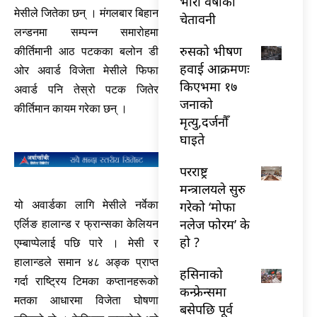
भारी वर्षाको
मेसीले जितेका छन् । मंगलबार बिहान
चेतावनी
लन्डनमा सम्पन्न समारोहमा
रुसको भीषण
कीर्तिमानी आठ पटकका बलोन डी
हवाई आक्रमणः
ओर अवार्ड विजेता मेसीले फिफा
किएभमा १७
अवार्ड पनि तेस्रो पटक जितेर
जनाको
कीर्तिमान कायम गरेका छन् ।
मृत्यु,दर्जनौँ
घाइते
परराष्ट्र
मन्त्रालयले सुरु
गरेको ‘मोफा
यो अवार्डका लागि मेसीले नर्वेका
नलेज फोरम’ के
एर्लिङ हालान्ड र फ्रान्सका केलियन
हो ?
एम्बाप्पेलाई पछि पारे । मेसी र
हालान्डले समान ४८ अङ्क प्राप्त
हसिनाको
गर्दा राष्ट्रिय टिमका कप्तानहरूको
कन्फ्रेन्समा
मतका आधारमा विजेता घोषणा
बसेपछि पूर्व