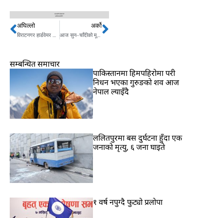
अघिल्लो
अर्को
Prev
Next
विराटनगर हार्डवेयर संघको अध्यक्षमा जिन्दल
आज सुन–चाँदीको मूल्यमा सामान्य गिरावट
सम्बन्धित समाचार
पाकिस्तानमा हिमपहिरोमा परी
निधन भएका गुरुङको शव आज
नेपाल ल्याइँदै
ललितपुरमा बस दुर्घटना हुँदा एक
जनाको मृत्यु, ६ जना घाइते
१ वर्ष नपुग्दै फुट्यो प्रलोपा