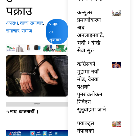
पक्राउ
कन्सुलर
प्रमाणीकरण
अपराध
,
ताजा समाचार
,
५ माघ
अब
समाचार
,
समाज
८०,
अनलाइनबाटै,
शुक्रबार
भदौ १ देखि
सेवा सुरु
कांग्रेसको
मुद्दामा नयाँ
मोड, देउवा
पक्षको
पुनरावलोकन
निवेदन
सुनुवाइमा जाने
५ माघ, काठमाडौं ।
फ्याक्ट्स
नेपालको