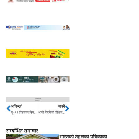
अघिल्लो
अर्को
Prev
Next
यू–१९ विश्वकप क्रिकेट सुरु, विश्वकपमा नेपालको खेल कहिले ? कोसँग छ ?
आयो त्रिविको शैक्षिक क्यालेण्डर, कुन परीक्षा कहिले ?
सम्बन्धित समाचार
भारतकाे तेहलका पत्रिकाका