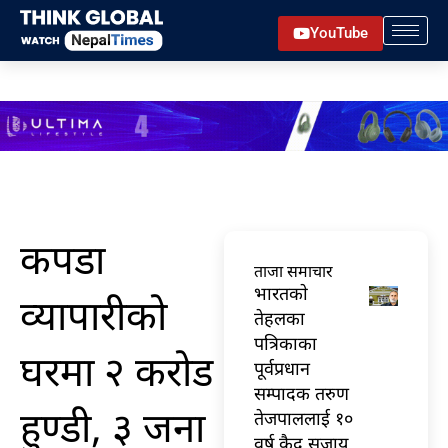
Skip
YouTube
to
content
कपडा
ताजा समाचार
भारतकाे
व्यापारीको
तेहलका
पत्रिकाका
घरमा २ करोड
पूर्वप्रधान
सम्पादक तरुण
हुण्डी, ३ जना
तेजपाललाई १०
वर्ष कैद सजाय