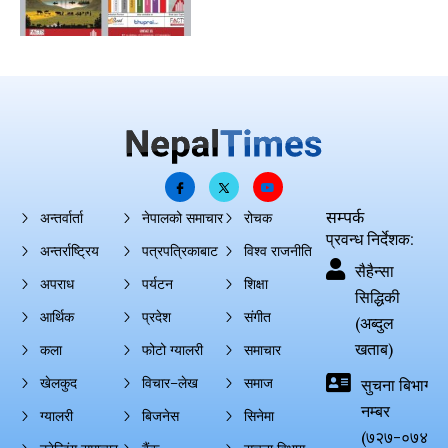
सम्पर्क
अन्तर्वार्ता
नेपालको समाचार
रोचक
प्रवन्ध निर्देशक:
अन्तर्राष्ट्रिय
पत्रपत्रिकाबाट
विश्व राजनीति
सैहैन्सा
अपराध
पर्यटन
शिक्षा
सिद्धिकी
आर्थिक
प्रदेश
संगीत
(अब्दुल
खताब)
कला
फोटो ग्यालरी
समाचार
खेलकुद
विचार–लेख
समाज
सुचना बिभाग दर्
नम्बर
ग्यालरी
बिजनेस
सिनेमा
(७२७-०७४-०