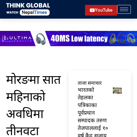
Skip
YouTube
to
content
मोरङमा सात
ताजा समाचार
भारतकाे
महिनाको
तेहलका
पत्रिकाका
अवधिमा
पूर्वप्रधान
सम्पादक तरुण
तीनवटा
तेजपाललाई १०
वर्ष कैद सजाय