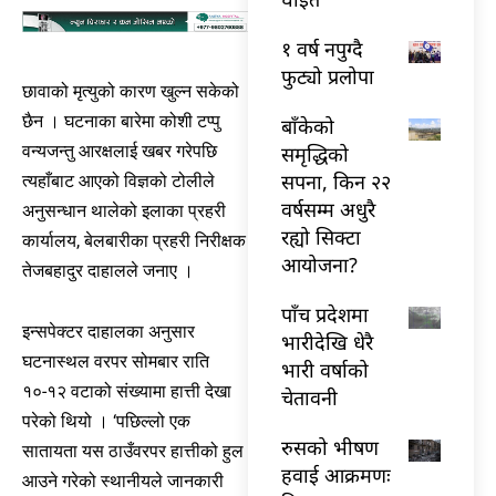
१ वर्ष नपुग्दै
फुट्यो प्रलोपा
छावाको मृत्युको कारण खुल्न सकेको
छैन । घटनाका बारेमा कोशी टप्पु
बाँकेको
समृद्धिको
वन्यजन्तु आरक्षलाई खबर गरेपछि
सपना, किन २२
त्यहाँबाट आएको विज्ञको टोलीले
वर्षसम्म अधुरै
अनुसन्धान थालेको इलाका प्रहरी
रह्यो सिक्टा
कार्यालय, बेलबारीका प्रहरी निरीक्षक
आयोजना?
तेजबहादुर दाहालले जनाए ।
पाँच प्रदेशमा
इन्सपेक्टर दाहालका अनुसार
भारीदेखि धेरै
घटनास्थल वरपर सोमबार राति
भारी वर्षाको
१०-१२ वटाको संख्यामा हात्ती देखा
चेतावनी
परेको थियो । ‘पछिल्लो एक
रुसको भीषण
सातायता यस ठाउँवरपर हात्तीको हुल
हवाई आक्रमणः
आउने गरेको स्थानीयले जानकारी