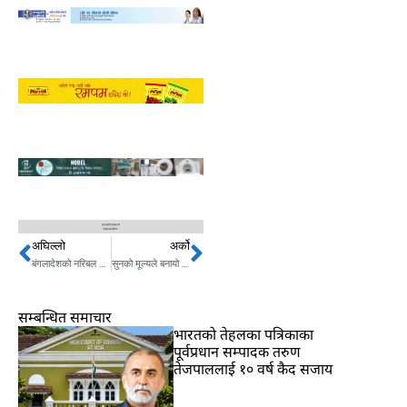
अघिल्लो
अर्को
Prev
Next
बंगलादेशको नरिबल टापुमा अमेरिकाको गिद्धे दृष्टि !
सुनको मूल्यले बनायो कीर्तिमान, कति पुग्यो तोलामा ?
सम्बन्धित समाचार
भारतकाे तेहलका पत्रिकाका
पूर्वप्रधान सम्पादक तरुण
तेजपाललाई १० वर्ष कैद सजाय