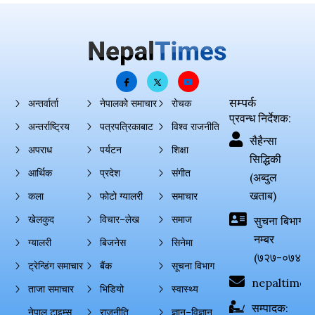
सम्पर्क
अन्तर्वार्ता
नेपालको समाचार
रोचक
प्रवन्ध निर्देशक:
अन्तर्राष्ट्रिय
पत्रपत्रिकाबाट
विश्व राजनीति
सैहैन्सा
अपराध
पर्यटन
शिक्षा
सिद्धिकी
आर्थिक
प्रदेश
संगीत
(अब्दुल
खताब)
कला
फोटो ग्यालरी
समाचार
खेलकुद
विचार–लेख
समाज
सुचना बिभाग दर्
नम्बर
ग्यालरी
बिजनेस
सिनेमा
(७२७-०७४-०
ट्रेन्डिंग समाचार
बैंक
सूचना विभाग
nepaltimes
ताजा समाचार
भिडियो
स्वास्थ्य
सम्पादक:
नेपाल टाइम्स
राजनीति
ज्ञान–विज्ञान