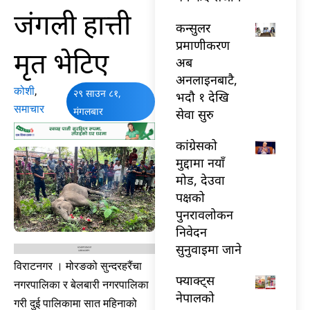
जंगली हात्ती
कन्सुलर
प्रमाणीकरण
मृत भेटिए
अब
अनलाइनबाटै,
कोशी
,
२९ साउन ८१,
भदौ १ देखि
समाचार
मंगलबार
सेवा सुरु
कांग्रेसको
मुद्दामा नयाँ
मोड, देउवा
पक्षको
पुनरावलोकन
निवेदन
सुनुवाइमा जाने
विराटनगर । मोरङको सुन्दरहरैंचा
फ्याक्ट्स
नगरपालिका र बेलबारी नगरपालिका
नेपालको
गरी दुई पालिकामा सात महिनाको