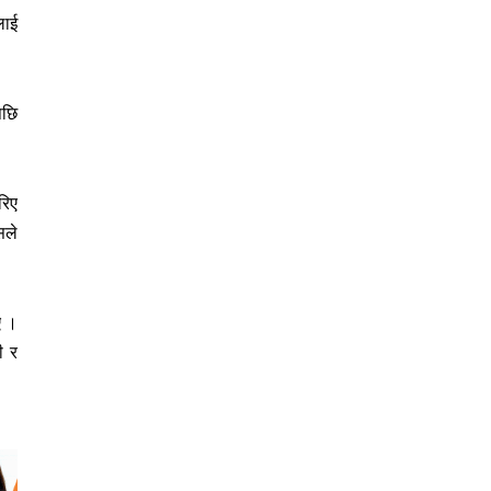
लाई
पछि
रिए
सले
ए ।
ी र