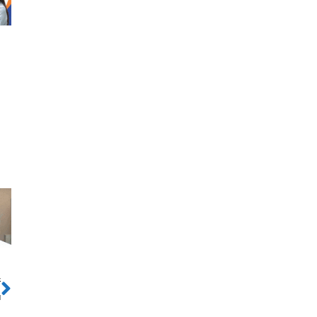
ो
Next
ा