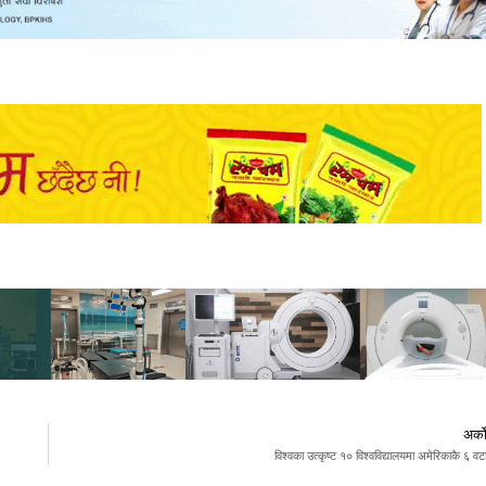
अर्क
विश्वका उत्कृष्ट १० विश्वविद्यालयमा अमेरिकाकै ६ वट