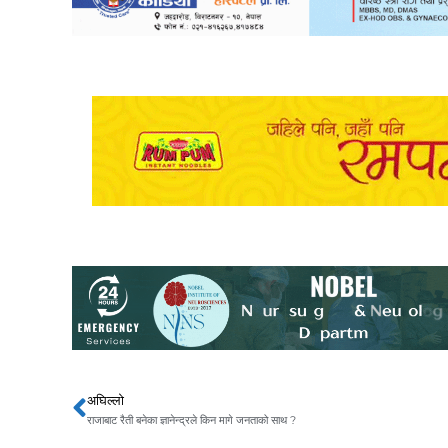
अघिल्लो
Prev
राजाबाट रैती बनेका ज्ञानेन्द्रले किन मागे जनताको साथ ?