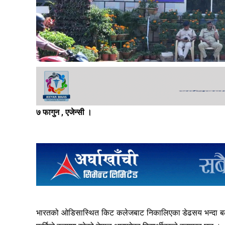
७ फागुन , एजेन्सी ।
भारतको ओडिसास्थित किट कलेजबाट निकालिएका डेढसय भन्दा बढी नेपा