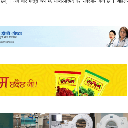
 छन् । अब चार मन्त्री थप भए मन्त्रिपरिषद् १२ सदस्यीय बन्ने छ । अहिले