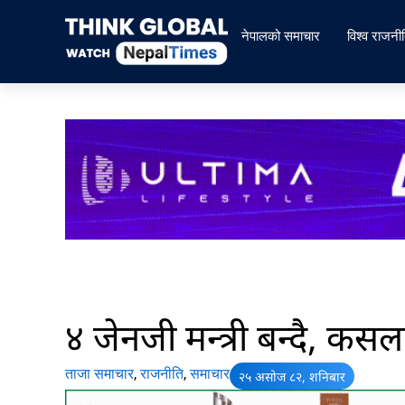
Skip
to
नेपालको समाचार
विश्व राजनी
content
४ जेनजी मन्त्री बन्दै, कसल
ताजा समाचार
,
राजनीति
,
समाचार
२५ असोज ८२, शनिबार