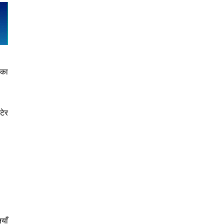
रका
टेर
याँ