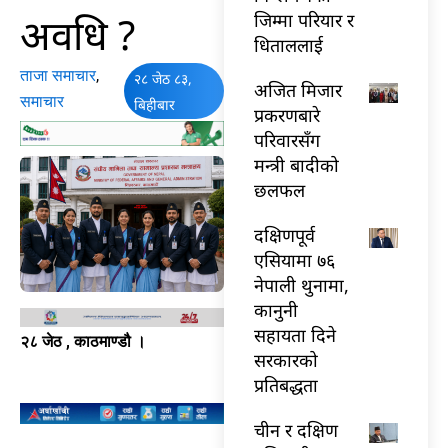
अवधि ?
जिम्मा परियार र
धिताललाई
ताजा समाचार
,
२८ जेठ ८३,
अजित मिजार
समाचार
बिहीबार
प्रकरणबारे
परिवारसँग
मन्त्री बादीको
छलफल
दक्षिणपूर्व
एसियामा ७६
नेपाली थुनामा,
कानुनी
सहायता दिने
२८ जेठ , काठमाण्डौ ।
सरकारको
प्रतिबद्धता
चीन र दक्षिण