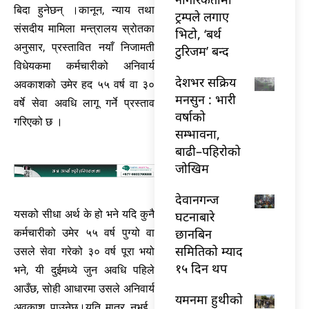
बिदा हुनेछन् ।कानून, न्याय तथा
ट्रम्पले लगाए
संसदीय मामिला मन्त्रालय स्रोतका
भिटो, ‘बर्थ
अनुसार, प्रस्तावित नयाँ निजामती
टुरिजम’ बन्द
विधेयकमा कर्मचारीको अनिवार्य
देशभर सक्रिय
अवकाशको उमेर हद ५५ वर्ष वा ३०
मनसुन : भारी
वर्षे सेवा अवधि लागू गर्ने प्रस्ताव
वर्षाको
गरिएको छ ।
सम्भावना,
बाढी–पहिरोको
जोखिम
देवानगन्ज
यसको सीधा अर्थ के हो भने यदि कुनै
घटनाबारे
छानबिन
कर्मचारीको उमेर ५५ वर्ष पुग्यो वा
समितिको म्याद
उसले सेवा गरेको ३० वर्ष पूरा भयो
१५ दिन थप
भने, यी दुईमध्ये जुन अवधि पहिले
आउँछ, सोही आधारमा उसले अनिवार्य
यमनमा हुथीको
अवकाश पाउनेछ।यति मात्र नभई ,