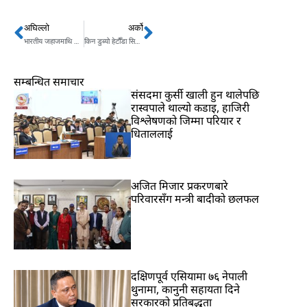
अघिल्लो
अर्को
Prev
Next
भारतीय जहाजमाथि अमेरिकी आक्रमण, दिल्लीको कडा निन्दा
किन डुब्यो हेटौँडा सिमेन्ट ? बालेन सरकारले कसरीे बचाउला ?
सम्बन्धित समाचार
संसदमा कुर्सी खाली हुन थालेपछि
रास्वपाले थाल्यो कडाइ, हाजिरी
विश्लेषणको जिम्मा परियार र
धिताललाई
अजित मिजार प्रकरणबारे
परिवारसँग मन्त्री बादीको छलफल
दक्षिणपूर्व एसियामा ७६ नेपाली
थुनामा, कानुनी सहायता दिने
सरकारको प्रतिबद्धता