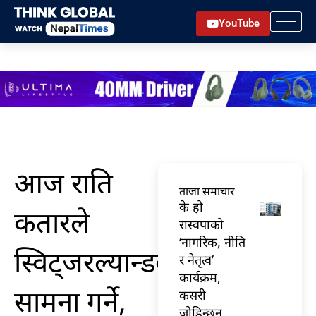
Skip
YouTube
to
content
आज राति
ताजा समाचार
के हो
कतारले
रास्वपाको
‘नागरिक, नीति
स्विट्जरल्यान्डको
र नेतृत्व’
कार्यक्रम,
सामना गर्ने,
कसरी
जोडिन्छन्