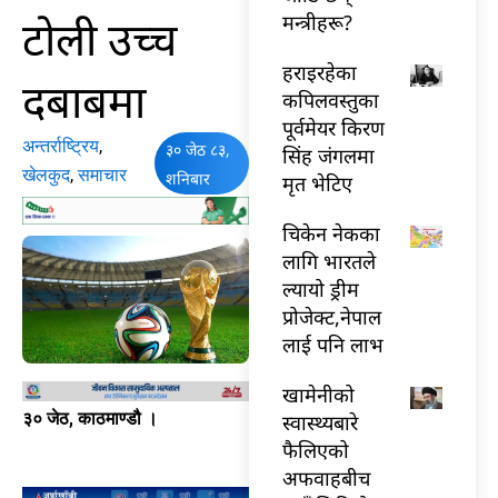
टोली उच्च
मन्त्रीहरू?
हराइरहेका
दबाबमा
कपिलवस्तुका
पूर्वमेयर किरण
अन्तर्राष्ट्रिय
,
३० जेठ ८३,
सिंह जंगलमा
खेलकुद
,
समाचार
शनिबार
मृत भेटिए
चिकेन नेकका
लागि भारतले
ल्यायो ड्रीम
प्रोजेक्ट,नेपाल
लाई पनि लाभ
खामेनीको
३० जेठ, काठमाण्डौ ।
स्वास्थ्यबारे
फैलिएको
अफवाहबीच