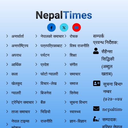
सम्पर्क
अन्तर्वार्ता
नेपालको समाचार
रोचक
प्रवन्ध निर्देशक:
अन्तर्राष्ट्रिय
पत्रपत्रिकाबाट
विश्व राजनीति
सैहैन्सा
अपराध
पर्यटन
शिक्षा
सिद्धिकी
आर्थिक
प्रदेश
संगीत
(अब्दुल
खताब)
कला
फोटो ग्यालरी
समाचार
खेलकुद
विचार–लेख
समाज
सुचना बिभाग दर्
नम्बर
ग्यालरी
बिजनेस
सिनेमा
(७२७-०७४-०
ट्रेन्डिंग समाचार
बैंक
सूचना विभाग
nepaltimes
ताजा समाचार
भिडियो
स्वास्थ्य
सम्पादक:
नेपाल टाइम्स
राजनीति
ज्ञान–विज्ञान
हरिहर नेपाल
स्पेशल