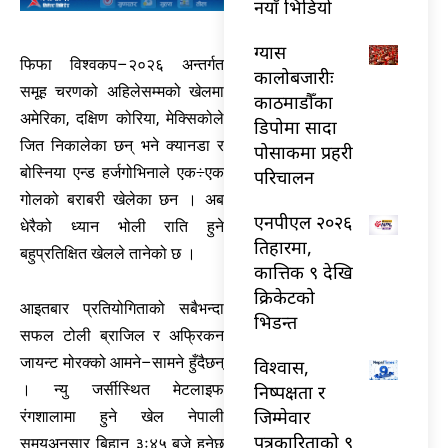
नयाँ भिडियो
ग्यास
फिफा विश्वकप–२०२६ अन्तर्गत
कालोबजारीः
समूह चरणको अहिलेसम्मको खेलमा
काठमाडौँका
अमेरिका, दक्षिण कोरिया, मेक्सिकोले
डिपोमा सादा
जित निकालेका छन् भने क्यानडा र
पोसाकमा प्रहरी
बोस्निया एन्ड हर्जगोभिनाले एक÷एक
परिचालन
गोलको बराबरी खेलेका छन । अब
एनपीएल २०२६
धेरैको ध्यान भोली राति हुने
तिहारमा,
बहुप्रतिक्षित खेलले तानेको छ ।
कात्तिक ९ देखि
क्रिकेटको
आइतबार प्रतियोगिताको सबैभन्दा
भिडन्त
सफल टोली ब्राजिल र अफ्रिकन
जायन्ट मोरक्को आमने–सामने हुँदैछन्
विश्वास,
निष्पक्षता र
। न्यु जर्सीस्थित मेटलाइफ
जिम्मेवार
रंगशालामा हुने खेल नेपाली
पत्रकारिताको ९
समयअनुसार बिहान ३ः४५ बजे हुनेछ