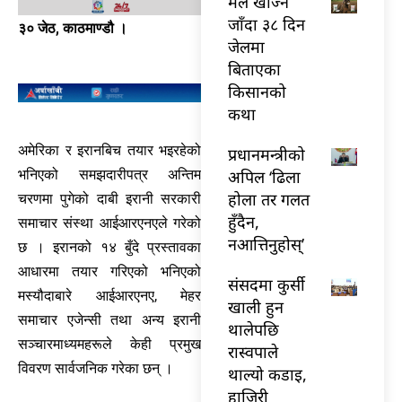
मल खोज्न
जाँदा ३८ दिन
३० जेठ, काठमाण्डौ ।
जेलमा
बिताएका
किसानको
कथा
अमेरिका र इरानबिच तयार भइरहेको
प्रधानमन्त्रीको
अपिल ‘ढिला
भनिएको समझदारीपत्र अन्तिम
होला तर गलत
चरणमा पुगेको दाबी इरानी सरकारी
हुँदैन,
समाचार संस्था आईआरएनएले गरेको
नआत्तिनुहोस्’
छ । इरानको १४ बुँदे प्रस्तावका
आधारमा तयार गरिएको भनिएको
संसदमा कुर्सी
मस्यौदाबारे आईआरएनए, मेहर
खाली हुन
समाचार एजेन्सी तथा अन्य इरानी
थालेपछि
सञ्चारमाध्यमहरूले केही प्रमुख
रास्वपाले
विवरण सार्वजनिक गरेका छन् ।
थाल्यो कडाइ,
हाजिरी