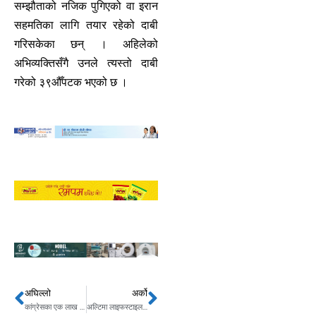
सम्झौताको नजिक पुगिएको वा इरान
सहमतिका लागि तयार रहेको दाबी
गरिसकेका छन् । अहिलेको
अभिव्यक्तिसँगै उनले त्यस्तो दाबी
गरेको ३९औँपटक भएको छ ।
अघिल्लो
अर्को
Prev
Next
कांग्रेसका एक लाख बढी क्रियाशील सदस्य घट्न सक्ने
अल्टिमा लाइफस्टाइलले नेपालमा आफ्नो पहिलो कराओके स्पिकर ‘अल्टिमा बुमबक्स १३०’ सार्वजनिक गर्दै, असार २ गतेदेखि बिक्री सुरु