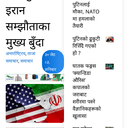
पुटिनलाई
इरान
मौका, NATO
मा हमलाको
सम्झौताका
तैयारी
मुख्य बुँदा
पुटिनको ढुकुटी
रित्तिँदै गएको
हो ?
अन्तर्राष्ट्रिय
,
ताजा
३० जेठ
समाचार
,
समाचार
८३,
घातक फङ्गस
शनिबार
‘क्यान्डिडा
औरिस’
कपालको
जराबाट
शरीरमा पस्ने
वैज्ञानिकहरूको
खुलासा