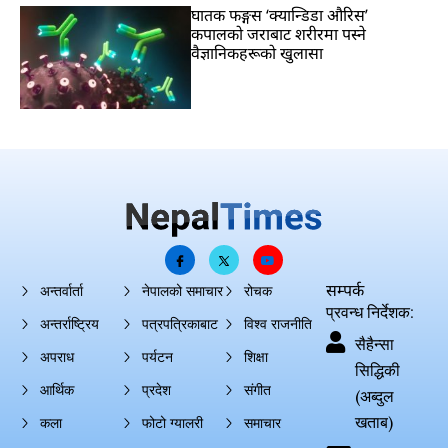
घातक फङ्गस ‘क्यान्डिडा औरिस’
कपालको जराबाट शरीरमा पस्ने
वैज्ञानिकहरूको खुलासा
सम्पर्क
अन्तर्वार्ता
नेपालको समाचार
रोचक
प्रवन्ध निर्देशक:
अन्तर्राष्ट्रिय
पत्रपत्रिकाबाट
विश्व राजनीति
सैहैन्सा
अपराध
पर्यटन
शिक्षा
सिद्धिकी
आर्थिक
प्रदेश
संगीत
(अब्दुल
खताब)
कला
फोटो ग्यालरी
समाचार