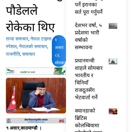
पर्ने इरानका
पौडेलले
सर्त पूरा गर्नुपर्ने
रोकेका थिए
देशभर वर्षा, ५
प्रदेशमा भारी
ताजा समाचार
,
नेपाल टाइम्स
वर्षाको
१
स्पेशल
,
नेपालको समाचार
,
सम्भावना
असार
राजनीति
,
समाचार
८३,
प्रधानमन्त्री
सोमबार
शाहले सोमबार
भारतीय र
चिनियाँ
राजदूतसँग
भेटवार्ता गर्ने
क्यानडाको
ब्रिटिस
कोलम्बियामा
१ असार,काठमाण्डौ ।