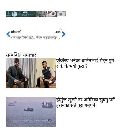
अघिल्लो
अर्को
Prev
Next
आज वाङ यीसँग वार्ता गर्दै परराष्ट्रमन्त्री खनाल, चार एजेन्डा
नेपाल कसरी बन्दैछ खनिजको नयाँ हब? युरेनियमदेखि ग्याससम्मको योजना
सम्बन्धित समाचार
एक्लिए भनेका बालेनलाई भेट्न पुगे
रवि, के भयो कुरा ?
होर्मुज खुल्ने तर अमेरिका झुक्नु पर्ने
इरानका सर्त पूरा गर्नुपर्ने