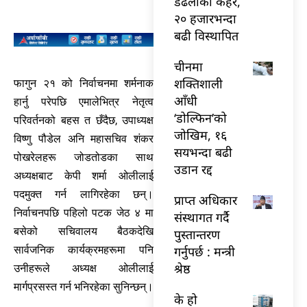
डढेलोको कहर,
२० हजारभन्दा
बढी विस्थापित
चीनमा
शक्तिशाली
फागुन २१ को निर्वाचनमा शर्मनाक
आँधी
हार्नु परेपछि एमालेभित्र नेतृत्व
‘डोल्फिन’को
परिवर्तनको बहस त छँदैछ, उपाध्यक्ष
जोखिम, १६
विष्णु पौडेल अनि महासचिव शंकर
सयभन्दा बढी
पोखरेलहरू जोडतोडका साथ
उडान रद्द
अध्यक्षबाट केपी शर्मा ओलीलाई
पदमुक्त गर्न लागिरहेका छन्।
प्राप्त अधिकार
निर्वाचनपछि पहिलो पटक जेठ ४ मा
संस्थागत गर्दै
बसेको सचिवालय बैठकदेखि
पुस्तान्तरण
गर्नुपर्छ : मन्त्री
सार्वजनिक कार्यक्रमहरूमा पनि
श्रेष्ठ
उनीहरूले अध्यक्ष ओलीलाई
मार्गप्रसस्त गर्न भनिरहेका सुनिन्छन्।
के हो