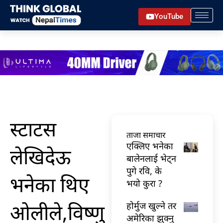
Skip
YouTube
to
content
स्टाटस
ताजा समाचार
एक्लिए भनेका
लेखिदेऊ
बालेनलाई भेट्न
पुगे रवि, के
भनेका थिए
भयो कुरा ?
ओलीले,विष्णु
होर्मुज खुल्ने तर
अमेरिका झुक्नु