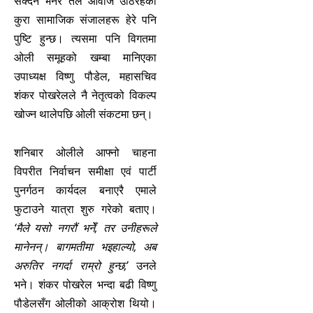
सक्दैन भनेर तल आवाज उठिरहेको
कुरा सामाजिक संजालहरू हेरे पनि
पुष्टि हुन्छ। त्यसमा पनि विगतमा
ओली समूहको खम्बा मानिएका
उपाध्यक्ष विष्णु पौडेल, महासचिव
शंकर पोखरेलले नै नेतृत्वको विकल्प
खोज्न थालेपछि ओली संकटमा छन्।
शनिबार ओलीले आफ्नो चाहना
विपरीत निर्वाचन समीक्षा एवं पार्टी
पुनर्गठन कार्यदल बनाएरै एमाले
फुटाउने यात्रा शुरु गरेको बताए।
‘मैले यसो नगरौं भनेँ, तर उनीहरूले
मानेनन्। बागमतीमा भइहाल्यो, अब
अरुतिर नगर्दा राम्रो हुन्छ,’
उनले
भने। शंकर पोखरेल भन्दा बढी विष्णु
पौडेलसँग ओलीको आक्रोश थियो।