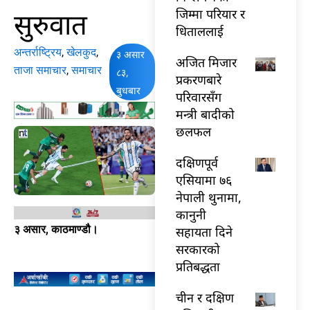
सुरुवात
जिम्मा परियार र
धिताललाई
अन्तर्राष्ट्रिय
,
खेलकुद
,
३ असार
अजित मिजार
ताजा समाचार
,
समाचार
८३,
प्रकरणबारे
बुधबार
परिवारसँग
मन्त्री बादीको
छलफल
दक्षिणपूर्व
एसियामा ७६
नेपाली थुनामा,
कानुनी
३ असार, काठमाण्डौ।
सहायता दिने
सरकारको
प्रतिबद्धता
चीन र दक्षिण