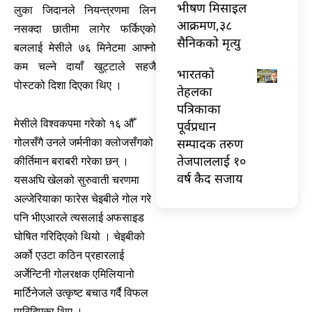
भीषण मिसाइल
लुका जिदानले नियन्त्रणमा लिन
आक्रमण,३८
नसक्दा छातीमा लागेर फर्किएको
सैनिकको मृत्यु
बललाई मेसीले ७६ मिनेटमा आफ्नो
कम चल्ने दायाँ खुट्टाले सहजै
भारतकाे
पोस्टको दिशा दिएका थिए ।
तेहलका
पत्रिकाका
मेसीले विश्वकपमा गरेको १६ औँ
पूर्वप्रधान
सम्पादक तरुण
गोलसँगै उनले जर्मनीका क्लोजसँगको
तेजपाललाई १०
कीर्तिमान बराबरी गरेका छन् ।
वर्ष कैद सजाय
यसअघि खेलको सुरुवाती चरणमा
अल्जेरियाका फारेस चेइबीले गोल गरे
पनि भीएआरले त्यसलाई अफसाइड
घोषित गरिदिएको थियो । चेइबीको
अर्को एउटा कठिन प्रहारलाई
अर्जेन्टिनी गोलरक्षक एमिलियानो
मार्टिनेजले उत्कृष्ट बचाउ गर्दै विफल
पारिदिएका थिए ।