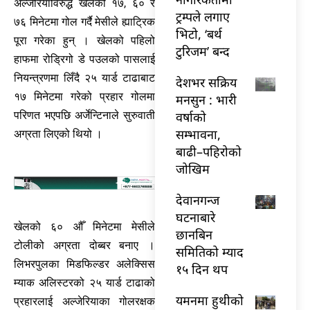
अल्जेरियाविरुद्ध खेलको १७, ६० र
ट्रम्पले लगाए
७६ मिनेटमा गोल गर्दै मेसीले ह्याट्रिक
भिटो, ‘बर्थ
पूरा गरेका हुन् । खेलको पहिलो
टुरिजम’ बन्द
हाफमा रोड्रिगो डे पउलको पासलाई
नियन्त्रणमा लिँदै २५ यार्ड टाढाबाट
देशभर सक्रिय
१७ मिनेटमा गरेको प्रहार गोलमा
मनसुन : भारी
वर्षाको
परिणत भएपछि अर्जेन्टिनाले सुरुवाती
सम्भावना,
अग्रता लिएको थियो ।
बाढी–पहिरोको
जोखिम
देवानगन्ज
घटनाबारे
खेलको ६० औँ मिनेटमा मेसीले
छानबिन
टोलीको अग्रता दोब्बर बनाए ।
समितिको म्याद
लिभरपुलका मिडफिल्डर अलेक्सिस
१५ दिन थप
म्याक अलिस्टरको २५ यार्ड टाढाको
यमनमा हुथीको
प्रहारलाई अल्जेरियाका गोलरक्षक