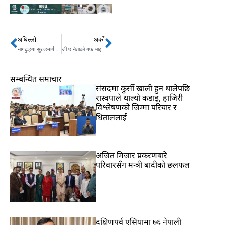
अघिल्लो
अर्को
Prev
Next
नागढुङ्गा सुरुङमार्ग साउनदेखि खुल्ने, कति लाग्छ दस्तुर ?कसरी गर्ने यात्रा?
जी ७ नेताको गफ भाइरल,मेलोनीले धूम्रपान त्यागिन्,घडी चर्चा,ट्रम्पले पाए उपहार
सम्बन्धित समाचार
संसदमा कुर्सी खाली हुन थालेपछि
रास्वपाले थाल्यो कडाइ, हाजिरी
विश्लेषणको जिम्मा परियार र
धिताललाई
अजित मिजार प्रकरणबारे
परिवारसँग मन्त्री बादीको छलफल
दक्षिणपूर्व एसियामा ७६ नेपाली