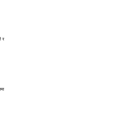
ी र
नमा