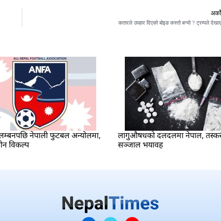
अर्क
कतारले उपहार दिएको बोइङ कस्तो बन्यो ? ट्रम्पले देखा
म्बनपछि नेपाली फुटबल अन्योलमा,
लागुऔषधको दलदलमा नेपाल, तस्क
ीन विकल्प
सञ्जाल भयावह