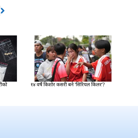
ो
Next
ए
रीको
१४ वर्षे किशोर कसरी बने ‘सिरियल किलर’?