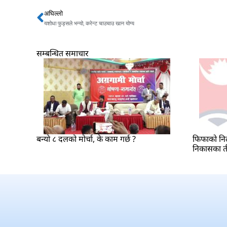
अघिल्लो
Prev
यशोधा फुड्सले भन्यो, करेन्ट चाउचाउ खान योग्य
सम्बन्धित समाचार
बन्यो ८ दलको मोर्चा, के काम गर्छ ?
फिफाको निल
निकासका त