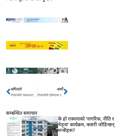
अघिल्लो
अर्को
Prev
Next
रोनाल्डोले नकआउटमा गोल गर्न नसकेको खडेरी तोडे
रोनाल्डोले एकैपटक रचे दुई कीर्तिमान,लुका मड्रिचको भावुक विदाइ
सम्बन्धित समाचार
के हो रास्वपाको ‘नागरिक, नीति र
नेतृत्व’ कार्यक्रम, कसरी जोडिन्छन्
मन्त्रीहरू?