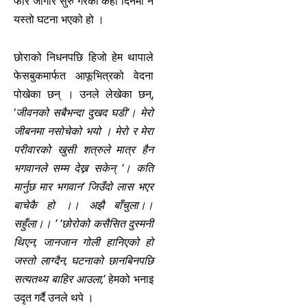
फेरि जागीर सुरु गरेको केही दिनमा नै
यस्तो घटना भएको हो ।
छोराको निधनपछि हिजो हेम थापाले
फेसबुकमार्फत आफूभित्रको वेदना
पोखेका छन् । उनले लेखेका छन्,
‘
जीवनको सबैभन्दा दुखद घडी‘। मेरो
जीबनमा नसोचेको भयो । मेरो र मेरा
परीवारको खुसी शत्रुले मात्र हैन
भगवानले सम्म देख्न सकेन् ‘। कति
मार्नुछ मार भगवान‘ जिउँदो लास भएर
बाचेकै हो ।। अझै बाँचुला।।
सहुँला।। ’ ‘छोरोको कसैसित दुस्मनी
थिएन, जानजान गोली हानिएको हो
जस्तो लाग्दैन, घटनाको छानबिनपछि
सत्यतथ्य बाहिर आउला,’
हेमको भनाइ
उदृत गर्दै उनले थपे ।