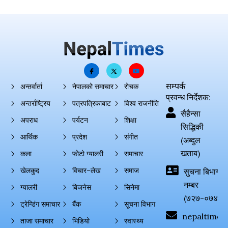
सम्पर्क
अन्तर्वार्ता
नेपालको समाचार
रोचक
प्रवन्ध निर्देशक:
अन्तर्राष्ट्रिय
पत्रपत्रिकाबाट
विश्व राजनीति
सैहैन्सा
अपराध
पर्यटन
शिक्षा
सिद्धिकी
आर्थिक
प्रदेश
संगीत
(अब्दुल
खताब)
कला
फोटो ग्यालरी
समाचार
खेलकुद
विचार–लेख
समाज
सुचना बिभाग दर्
नम्बर
ग्यालरी
बिजनेस
सिनेमा
(७२७-०७४-०
ट्रेन्डिंग समाचार
बैंक
सूचना विभाग
nepaltimes
ताजा समाचार
भिडियो
स्वास्थ्य