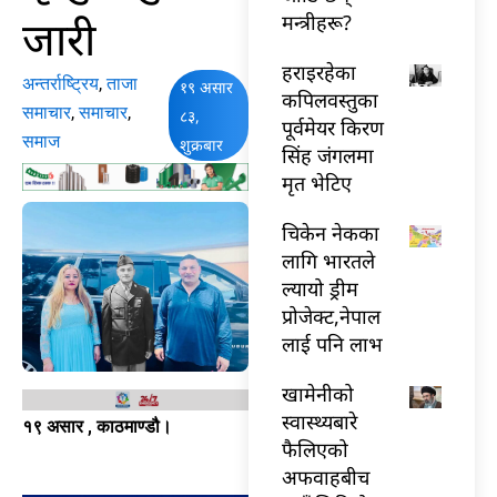
जारी
मन्त्रीहरू?
हराइरहेका
अन्तर्राष्ट्रिय
,
ताजा
१९ असार
कपिलवस्तुका
समाचार
,
समाचार
,
८३,
पूर्वमेयर किरण
समाज
शुक्रबार
सिंह जंगलमा
मृत भेटिए
चिकेन नेकका
लागि भारतले
ल्यायो ड्रीम
प्रोजेक्ट,नेपाल
लाई पनि लाभ
खामेनीको
स्वास्थ्यबारे
१९ असार , काठमाण्डौ।
फैलिएको
अफवाहबीच