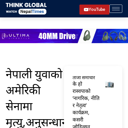
Skip
YouTube
to
content
नेपाली युवाको
ताजा समाचार
के हो
अमेरिकी
रास्वपाको
‘नागरिक, नीति
सेनामा
र नेतृत्व’
कार्यक्रम,
मृत्यु,अनुसन्धान
कसरी
जोडिन्छन्