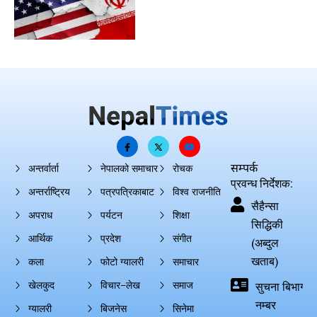
सम्पर्क
अन्तर्वार्ता
नेपालको समाचार
रोचक
प्रवन्ध निर्देशक:
अन्तर्राष्ट्रिय
पत्रपत्रिकाबाट
विश्व राजनीति
सैहैन्सा
अपराध
पर्यटन
शिक्षा
सिद्धिकी
आर्थिक
प्रदेश
संगीत
(अब्दुल
खताब)
कला
फोटो ग्यालरी
समाचार
खेलकुद
विचार–लेख
समाज
सुचना बिभाग दर्
नम्बर
ग्यालरी
बिजनेस
सिनेमा