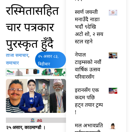
रस्मितासहित
स्वर्ण जयन्ती
मनाउँदै नाडाः
चार पत्रकार
भदौं ९देखि
अटो शो, २ सय
पुरस्कृत हुँदै
स्टल रहने
नेपाल
ताजा समाचार
,
२५ असार ८३,
टाइम्सको नवौं
समाचार
बिहीबार
वार्षिक उत्सव
परिवारसँग
इरानसँग एक
कदम पछि
हट्न तयार ट्रम्प
!
मल अभावप्रति
२५ असार, काठमाण्डौ ।