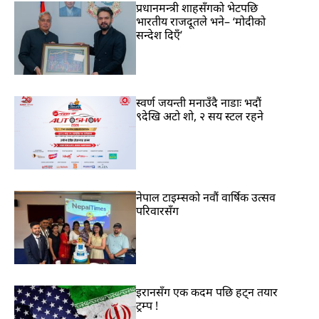
प्रधानमन्त्री शाहसँगको भेटपछि
भारतीय राजदूतले भने– ‘मोदीको
सन्देश दिएँ’
स्वर्ण जयन्ती मनाउँदै नाडाः भदौं
९देखि अटो शो, २ सय स्टल रहने
नेपाल टाइम्सको नवौं वार्षिक उत्सव
परिवारसँग
इरानसँग एक कदम पछि हट्न तयार
ट्रम्प !