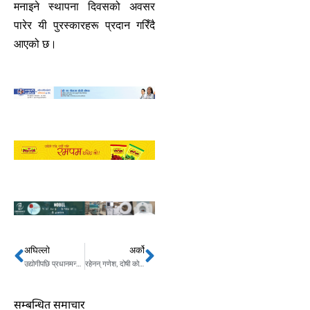
मनाइने स्थापना दिवसको अवसर
पारेर यी पुरस्कारहरू प्रदान गरिँदै
आएको छ।
अघिल्लो
अर्को
Prev
Next
उद्योगीपछि प्रधानमन्त्रीको आज निर्माण व्यवसायीसँग छलफल
रहेनन् गणेश, दोषी को हो ? गृहमन्त्रालयमा आकस्मिक बैठक
सम्बन्धित समाचार