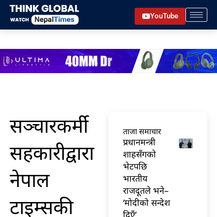
Skip
YouTube
to
content
सञ्चारकर्मी
ताजा समाचार
प्रधानमन्त्री
सहकारीद्वारा
शाहसँगको
भेटपछि
नेपाल
भारतीय
राजदूतले भने–
टाइम्सकी
‘मोदीको सन्देश
दिएँ’