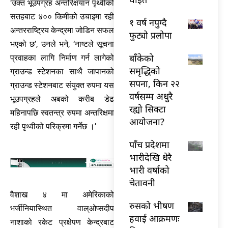
‘उक्त भूउपग्रह अन्तरिक्षयान पृथ्वीको
सतहबाट ४०० किमीको उचाइमा रही
१ वर्ष नपुग्दै
अन्तरराष्ट्रिय केन्द्रमा जोडिन सफल
फुट्यो प्रलोपा
भएको छ’, उनले भने, ‘नाष्टले सूचना
बाँकेको
प्रवाहका लागि निर्माण गर्न लागेको
समृद्धिको
ग्राउन्ड स्टेशनका साथै जापानको
सपना, किन २२
ग्राउन्ड स्टेशनबाट संयुक्त रुपमा यस
वर्षसम्म अधुरै
भूउपग्रहले अबको करीब डेढ
रह्यो सिक्टा
महिनापछि स्वतन्त्र रुपमा अन्तरिक्षमा
आयोजना?
रही पृथ्वीको परिक्रमा गर्नेछ ।’
पाँच प्रदेशमा
भारीदेखि धेरै
भारी वर्षाको
चेतावनी
वैशाख ४ मा अमेरिकाको
रुसको भीषण
भर्जीनियास्थित वाल्ओप्सदीप
हवाई आक्रमणः
नाशाको रकेट प्रक्षेपण केन्द्रबाट