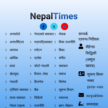
सम्पर्क
अन्तर्वार्ता
नेपालको समाचार
रोचक
प्रवन्ध निर्देशक:
अन्तर्राष्ट्रिय
पत्रपत्रिकाबाट
विश्व राजनीति
सैहैन्सा
अपराध
पर्यटन
शिक्षा
सिद्धिकी
आर्थिक
प्रदेश
संगीत
(अब्दुल
खताब)
कला
फोटो ग्यालरी
समाचार
खेलकुद
विचार–लेख
समाज
सुचना बिभाग दर्
नम्बर
ग्यालरी
बिजनेस
सिनेमा
(७२७-०७४-०
ट्रेन्डिंग समाचार
बैंक
सूचना विभाग
nepaltimes
ताजा समाचार
भिडियो
स्वास्थ्य
सम्पादक:
नेपाल टाइम्स
राजनीति
ज्ञान–विज्ञान