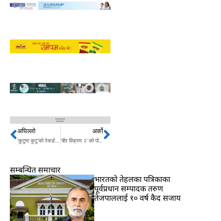
अघिल्लो
अर्को
Prev
Next
‘कुटुमा कुटु’को रेकर्ड: बन्यो १० करोड भियुअर्स कमाउने पहिलो नेपाली गीत
‘बीर विक्रम २’ को पोस्टर रिलिज ,पल र नाजिरसँग रोमान्टिक वर्षा
सम्बन्धित समाचार
भारतकाे तेहलका पत्रिकाका
पूर्वप्रधान सम्पादक तरुण
तेजपाललाई १० वर्ष कैद सजाय