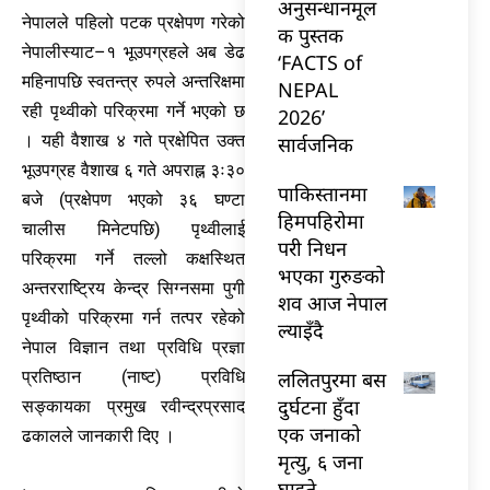
अनुसन्धानमूल
नेपालले पहिलो पटक प्रक्षेपण गरेको
क पुस्तक
नेपालीस्याट–१ भूउपग्रहले अब डेढ
‘FACTS of
महिनापछि स्वतन्त्र रुपले अन्तरिक्षमा
NEPAL
रही पृथ्वीको परिक्रमा गर्ने भएको छ
2026’
। यही वैशाख ४ गते प्रक्षेपित उक्त
सार्वजनिक
भूउपग्रह वैशाख ६ गते अपराह्न ३ः३०
पाकिस्तानमा
बजे (प्रक्षेपण भएको ३६ घण्टा
हिमपहिरोमा
चालीस मिनेटपछि) पृथ्वीलाई
परी निधन
परिक्रमा गर्ने तल्लो कक्षस्थित
भएका गुरुङको
अन्तरराष्ट्रिय केन्द्र सिग्नसमा पुगी
शव आज नेपाल
पृथ्वीको परिक्रमा गर्न तत्पर रहेको
ल्याइँदै
नेपाल विज्ञान तथा प्रविधि प्रज्ञा
ललितपुरमा बस
प्रतिष्ठान (नाष्ट) प्रविधि
दुर्घटना हुँदा
सङ्कायका प्रमुख रवीन्द्रप्रसाद
एक जनाको
ढकालले जानकारी दिए ।
मृत्यु, ६ जना
घाइते