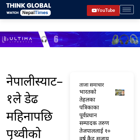
Skip
YouTube
to
content
नेपालीस्याट–
ताजा समाचार
भारतकाे
१ले डेढ
तेहलका
पत्रिकाका
महिनापछि
पूर्वप्रधान
सम्पादक तरुण
पृथ्वीको
तेजपाललाई १०
वर्ष कैद सजाय