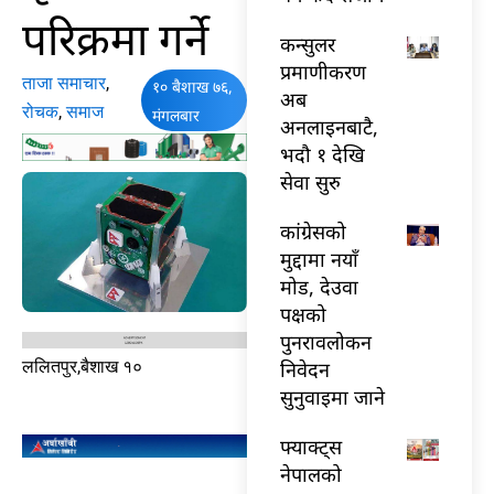
परिक्रमा गर्ने
कन्सुलर
प्रमाणीकरण
ताजा समाचार
,
१० बैशाख ७६,
अब
रोचक
,
समाज
मंगलबार
अनलाइनबाटै,
भदौ १ देखि
सेवा सुरु
कांग्रेसको
मुद्दामा नयाँ
मोड, देउवा
पक्षको
पुनरावलोकन
निवेदन
ललितपुर,बैशाख १०
सुनुवाइमा जाने
फ्याक्ट्स
नेपालको