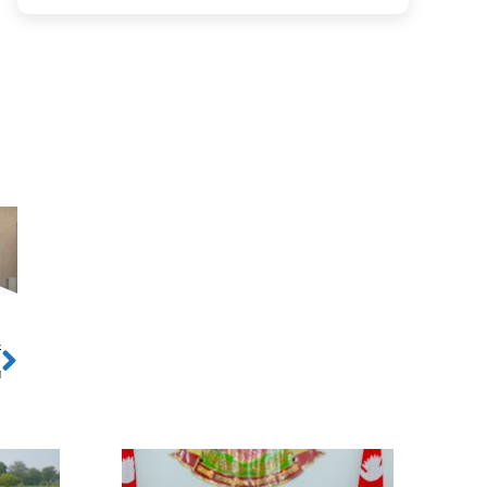
ो
Next
ा