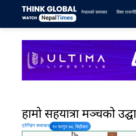
Skip
to
नेपालको समाचार
विश्व राजनी
content
हामो सहयात्रा मञ्चको उद्घ
ट्रेन्डिंग समाचार
१० फागुन ७४, बिहीबार