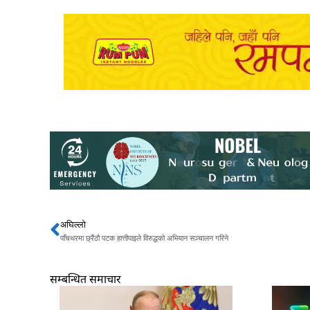
अघिल्लो
Prev
पाँचथरमा छ्रैंठौ पटक हात्तीपाइले विरुद्धको अभियान सञ्चालन गरिने
सम्बन्धित समाचार