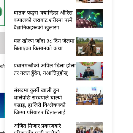
घातक फङ्गस ‘क्यान्डिडा औरिस’
कपालको जराबाट शरीरमा पस्ने
वैज्ञानिकहरूको खुलासा
मल खोज्न जाँदा ३८ दिन जेलमा
बिताएका किसानको कथा
प्रधानमन्त्रीको अपिल ‘ढिला होला
मको
तर गलत हुँदैन, नआत्तिनुहोस्’
संसदमा कुर्सी खाली हुन
थालेपछि रास्वपाले थाल्यो
कडाइ, हाजिरी विश्लेषणको
जिम्मा परियार र धिताललाई
अजित मिजार प्रकरणबारे
परिवारसँग मन्त्री बादीको