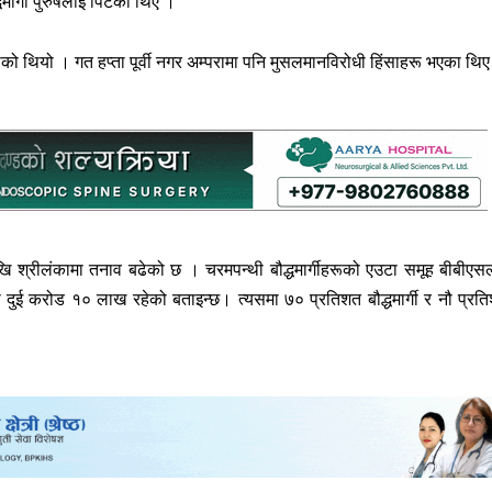
र्गी पुरुषलाई पिटेका थिए ।
ेको थियो । गत हप्ता पूर्वी नगर अम्परामा पनि मुसलमानविरोधी हिंसाहरू भएका थि
देखि श्रीलंकामा तनाव बढेको छ । चरमपन्थी बौद्धमार्गीहरूको एउटा समूह बीबीएस
दुई करोड १० लाख रहेको बताइन्छ। त्यसमा ७० प्रतिशत बौद्धमार्गी र नौ प्रत