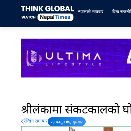
Skip
to
नेपालको समाचार
विश्व राजनी
content
श्रीलंकामा संकटकालको घ
ट्रेन्डिंग समाचार
२३ फागुन ७४, बुधबार