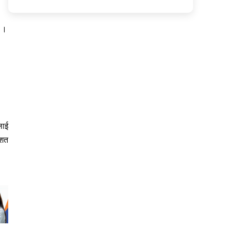
ए ।
लाई
िशत