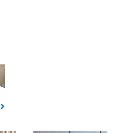
ो
Next
ा