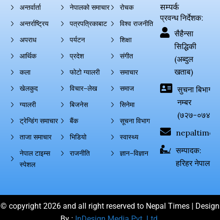
सम्पर्क
अन्तर्वार्ता
नेपालको समाचार
रोचक
प्रवन्ध निर्देशक:
अन्तर्राष्ट्रिय
पत्रपत्रिकाबाट
विश्व राजनीति
सैहैन्सा
अपराध
पर्यटन
शिक्षा
सिद्धिकी
आर्थिक
प्रदेश
संगीत
(अब्दुल
खताब)
कला
फोटो ग्यालरी
समाचार
खेलकुद
विचार–लेख
समाज
सुचना बिभाग दर्
नम्बर
ग्यालरी
बिजनेस
सिनेमा
(७२७-०७४-०
ट्रेन्डिंग समाचार
बैंक
सूचना विभाग
nepaltimes
ताजा समाचार
भिडियो
स्वास्थ्य
सम्पादक:
नेपाल टाइम्स
राजनीति
ज्ञान–विज्ञान
हरिहर नेपाल
स्पेशल
© copyright 2026 and all right reserved to Nepal Times | Design
By :
InDesign Media Pvt. Ltd.