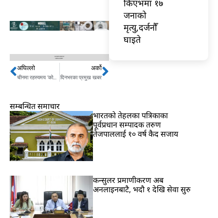
किएभमा १७
जनाको
मृत्यु,दर्जनौँ
घाइते
अघिल्लो
अर्को
Prev
Next
चीनमा रहस्यमय ‘कोरोना’ भाइरसबाट संक्रमित हुनेको संख्या बढ्दो
दिनभरका प्रमुख खबर
सम्बन्धित समाचार
भारतकाे तेहलका पत्रिकाका
पूर्वप्रधान सम्पादक तरुण
तेजपाललाई १० वर्ष कैद सजाय
कन्सुलर प्रमाणीकरण अब
अनलाइनबाटै, भदौ १ देखि सेवा सुरु