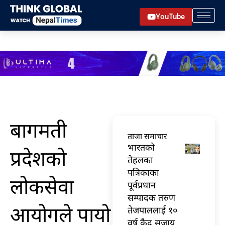
Skip
YouTube
to
content
बागमती
ताजा समाचार
भारतकाे
प्रदेशको
तेहलका
पत्रिकाका
लोकसेवा
पूर्वप्रधान
सम्पादक तरुण
आयोगले पायो
तेजपाललाई १०
वर्ष कैद सजाय