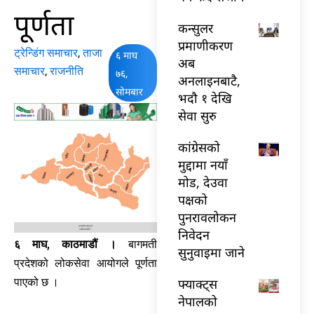
पूर्णता
कन्सुलर
प्रमाणीकरण
ट्रेन्डिंग समाचार
,
ताजा
६ माघ
अब
समाचार
,
राजनीति
७६,
अनलाइनबाटै,
सोमबार
भदौ १ देखि
सेवा सुरु
कांग्रेसको
मुद्दामा नयाँ
मोड, देउवा
पक्षको
पुनरावलोकन
निवेदन
६ माघ, काठमाडौं ।
बागमती
सुनुवाइमा जाने
प्रदेशको लोकसेवा आयोगले पूर्णता
फ्याक्ट्स
पाएको छ ।
नेपालको