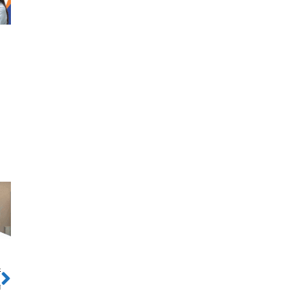
ो
Next
े