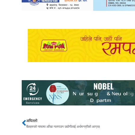
अघिल्लो
Prev
बैंकहरुको नाफामा आँखा नलगाउन उद्योगीलाई अर्थमन्त्रीको आग्रह