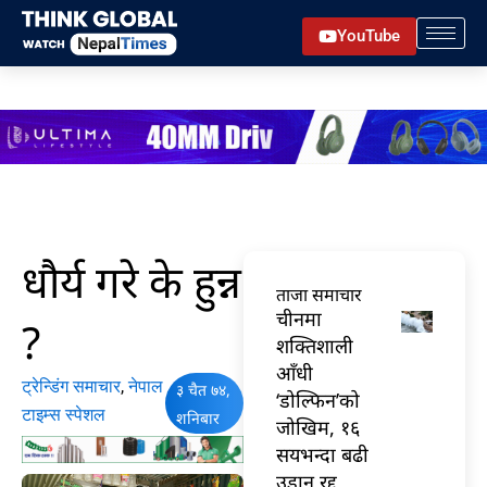
Skip
YouTube
to
content
धौर्य गरे के हुन्न
ताजा समाचार
चीनमा
?
शक्तिशाली
आँधी
ट्रेन्डिंग समाचार
,
नेपाल
३ चैत ७४,
‘डोल्फिन’को
टाइम्स स्पेशल
शनिबार
जोखिम, १६
सयभन्दा बढी
उडान रद्द