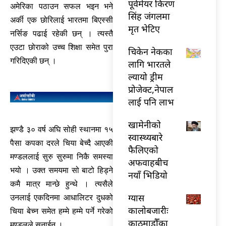
पूर्वमेयर किरण
अमेरिका पठाउन सफल भइन भने
सिंह जंगलमा
अर्की एक छोरिलाई भारतमा बिएस्सी
मृत भेटिए
नर्सिङ पढाई रहेकी छन् । त्यस्तै
एउटा छोराको उच्च शिक्षा समेत पुरा
चिकेन नेकका
गरिदिएकी छन् ।
लागि भारतले
ल्यायो ड्रीम
प्रोजेक्ट,नेपाल
लाई पनि लाभ
खामेनीको
झण्डै ३० वर्ष अघि सोही स्थानमा १५
स्वास्थ्यबारे
पैसा कपका दरले चिया बेच्दै आएकी
फैलिएको
मण्डललाई सुरु सुरुमा निकै समस्या
अफवाहबीच
भयो । उक्त समयमा सो बाटो हिड्ने
नयाँ भिडियो
कमै मात्र मान्छे हुन्थे । त्यसैले
ग्यास
उनलाई एकदिनमा आधालिटर दुधको
कालोबजारीः
चिया बेच्न समेत हम्मे हम्मे पर्ने गरेको
काठमाडौँका
मण्डलले सुनाईन् ।