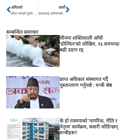
अघिल्लो
अर्को
Prev
Next
लिफ्ट मागेकी युवती माइक्रोबसभित्रै बलात्कृत
सरसफाई अभियानको चौथो हप्ता महेन्द्र मोरङ क्याम्पसको सरसफाई
सम्बन्धित समाचार
चीनमा शक्तिशाली आँधी
‘डोल्फिन’को जोखिम, १६ सयभन्दा
बढी उडान रद्द
प्राप्त अधिकार संस्थागत गर्दै
पुस्तान्तरण गर्नुपर्छ : मन्त्री श्रेष्ठ
के हो रास्वपाको ‘नागरिक, नीति र
नेतृत्व’ कार्यक्रम, कसरी जोडिन्छन्
मन्त्रीहरू?