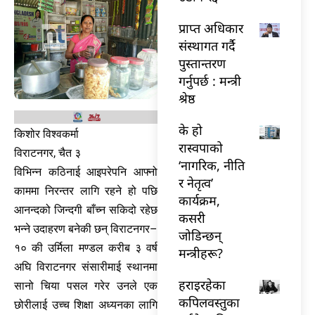
प्राप्त अधिकार
संस्थागत गर्दै
पुस्तान्तरण
गर्नुपर्छ : मन्त्री
श्रेष्ठ
के हो
किशोर विश्वकर्मा
रास्वपाको
विराटनगर, चैत ३
‘नागरिक, नीति
विभिन्न कठिनाई आइपरेपनि आफ्नो
र नेतृत्व’
काममा निरन्तर लागि रहने हो पछि
कार्यक्रम,
आनन्दको जिन्दगी बाँच्न सकिदो रहेछ
कसरी
भन्ने उदाहरण बनेकी छन् विराटनगर–
जोडिन्छन्
१० की उर्मिला मण्डल करीब ३ वर्ष
मन्त्रीहरू?
अघि विराटनगर संसारीमाई स्थानमा
हराइरहेका
सानो चिया पसल गरेर उनले एक
कपिलवस्तुका
छोरीलाई उच्च शिक्षा अध्यनका लागि