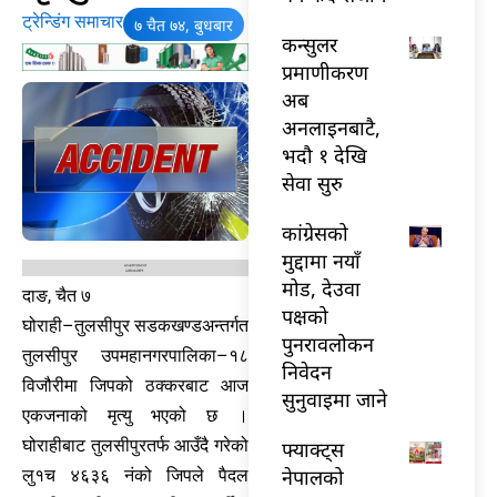
ट्रेन्डिंग समाचार
७ चैत ७४, बुधबार
कन्सुलर
प्रमाणीकरण
अब
अनलाइनबाटै,
भदौ १ देखि
सेवा सुरु
कांग्रेसको
मुद्दामा नयाँ
मोड, देउवा
दाङ, चैत ७
पक्षको
घोराही–तुलसीपुर सडकखण्डअन्तर्गत
पुनरावलोकन
तुलसीपुर उपमहानगरपालिका–१८
निवेदन
विजौरीमा जिपको ठक्करबाट आज
सुनुवाइमा जाने
एकजनाको मृत्यु भएको छ ।
घोराहीबाट तुलसीपुरतर्फ आउँदै गरेको
फ्याक्ट्स
नेपालको
लु१च ४६३६ नंको जिपले पैदल