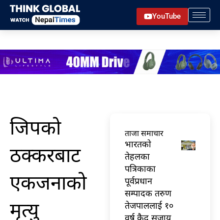
Skip
YouTube
to
content
जिपको
ताजा समाचार
भारतकाे
ठक्करबाट
तेहलका
पत्रिकाका
एकजनाको
पूर्वप्रधान
सम्पादक तरुण
मृत्यु
तेजपाललाई १०
वर्ष कैद सजाय