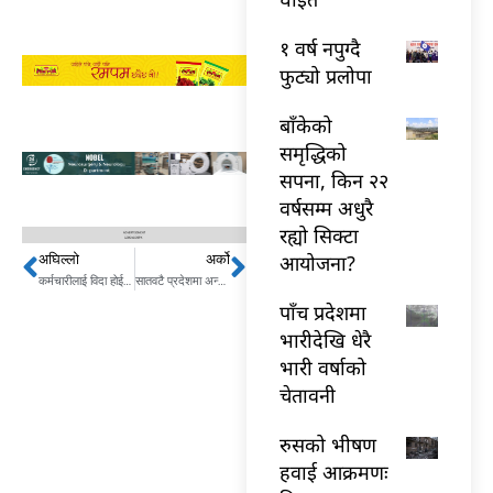
१ वर्ष नपुग्दै
फुट्यो प्रलोपा
बाँकेको
समृद्धिको
सपना, किन २२
वर्षसम्म अधुरै
रह्यो सिक्टा
आयोजना?
अघिल्लो
अर्को
Prev
Next
कर्मचारीलाई विदा होईन जिम्मेवारी दिईन्छ : मन्त्री पण्डित
सातवटै प्रदेशमा अन्तर्राष्ट्रियस्तरका रंगशाला
पाँच प्रदेशमा
भारीदेखि धेरै
भारी वर्षाको
चेतावनी
रुसको भीषण
हवाई आक्रमणः