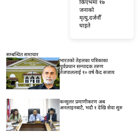
किएभमा १७
जनाको
मृत्यु,दर्जनौँ
घाइते
सम्बन्धित समाचार
भारतकाे तेहलका पत्रिकाका
पूर्वप्रधान सम्पादक तरुण
तेजपाललाई १० वर्ष कैद सजाय
कन्सुलर प्रमाणीकरण अब
अनलाइनबाटै, भदौ १ देखि सेवा सुरु