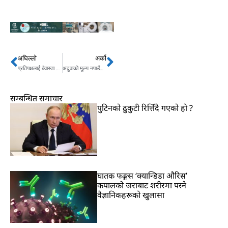
अघिल्लो
अर्को
Prev
Next
प्रतिपक्षलाई बेवास्ता गरिन्न : अध्यक्ष तिमिल्सिना
अदुवाको मूल्य नपाउँदा किसान मारमा
सम्बन्धित समाचार
पुटिनको ढुकुटी रित्तिँदै गएको हो ?
घातक फङ्गस ‘क्यान्डिडा औरिस’
कपालको जराबाट शरीरमा पस्ने
वैज्ञानिकहरूको खुलासा