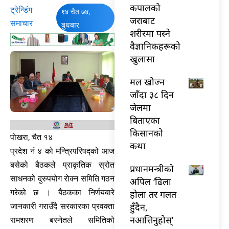
कपालको
ट्रेन्डिंग
१४ चैत ७४,
जराबाट
समाचार
बुधबार
शरीरमा पस्ने
वैज्ञानिकहरूको
खुलासा
मल खोज्न
जाँदा ३८ दिन
जेलमा
बिताएका
किसानको
पोखरा, चैत १४
कथा
प्रदेश नं ४ को मन्त्रिपरिषद्को आज
बसेको बैठकले प्राकृतिक स्रोत
प्रधानमन्त्रीको
साधनको दुरुपयोग रोक्न समिति गठन
अपिल ‘ढिला
गरेको छ । बैठकका निर्णयबारे
होला तर गलत
हुँदैन,
जानकारी गराउँदै सरकारका प्रवक्ता
नआत्तिनुहोस्’
रामशरण बस्नेतले समितिको